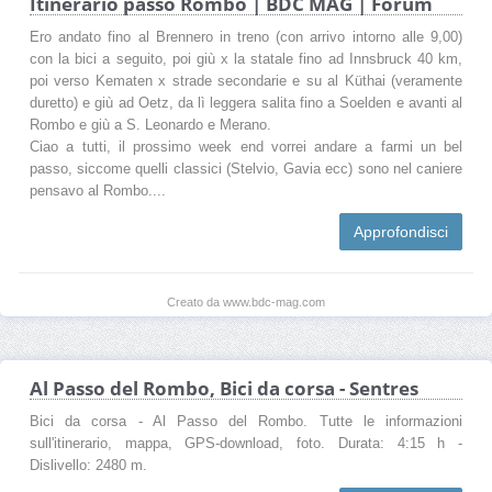
Itinerario passo Rombo | BDC MAG | Forum
Ero andato fino al Brennero in treno (con arrivo intorno alle 9,00)
con la bici a seguito, poi giù x la statale fino ad Innsbruck 40 km,
poi verso Kematen x strade secondarie e su al Küthai (veramente
duretto) e giù ad Oetz, da lì leggera salita fino a Soelden e avanti al
Rombo e giù a S. Leonardo e Merano.
Ciao a tutti, il prossimo week end vorrei andare a farmi un bel
passo, siccome quelli classici (Stelvio, Gavia ecc) sono nel caniere
pensavo al Rombo....
Approfondisci
Creato da www.bdc-mag.com
Al Passo del Rombo, Bici da corsa - Sentres
Bici da corsa - Al Passo del Rombo. Tutte le informazioni
sull'itinerario, mappa, GPS-download, foto. Durata: 4:15 h -
Dislivello: 2480 m.