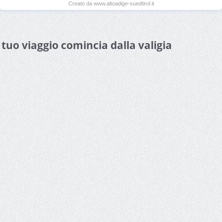
Creato da www.altoadige-suedtirol.it
l tuo viaggio comincia dalla valigia