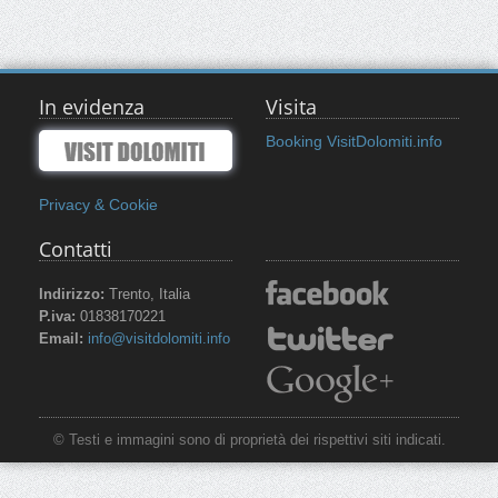
In evidenza
Visita
Booking VisitDolomiti.info
Privacy & Cookie
Contatti
Indirizzo:
Trento, Italia
P.iva:
01838170221
Email:
info@visitdolomiti.info
© Testi e immagini sono di proprietà dei rispettivi siti indicati.