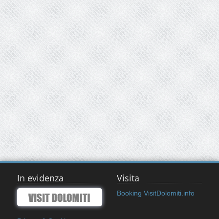
In evidenza
Visita
Booking VisitDolomiti.info