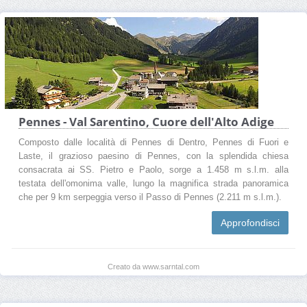
Pennes - Val Sarentino, Cuore dell'Alto Adige
Composto dalle località di Pennes di Dentro, Pennes di Fuori e
Laste, il grazioso paesino di Pennes, con la splendida chiesa
consacrata ai SS. Pietro e Paolo, sorge a 1.458 m s.l.m. alla
testata dell'omonima valle, lungo la magnifica strada panoramica
che per 9 km serpeggia verso il Passo di Pennes (2.211 m s.l.m.).
Approfondisci
Creato da www.sarntal.com