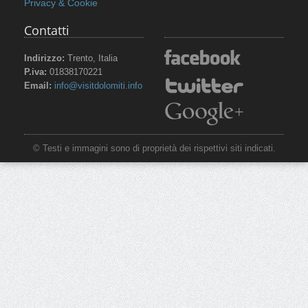
Privacy & Cookie
Contatti
Indirizzo:
Trento, Italia
P.iva:
01838170221
Email:
info@visitdolomiti.info
© Testi e immagini sono di proprietà dei rispettivi siti indicati.