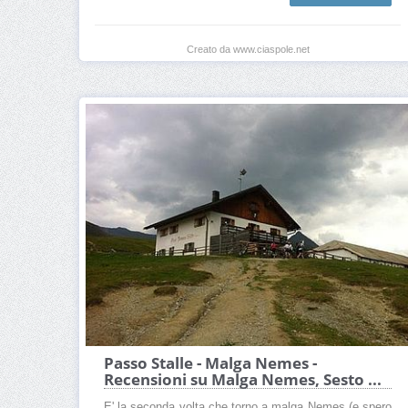
Creato da www.ciaspole.net
Passo Stalle - Malga Nemes -
Recensioni su Malga Nemes, Sesto ...
E' la seconda volta che torno a malga Nemes (e spero