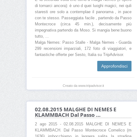
di tornarci ancora): è uno d quei luoghi magici, nei quli
staresti ore solo a contemplae il panorama , in pace
con te stesso. Passeggiata facile , partendo da Passo
Montecroce (circa 45 min.), decisamente più
impegnativa partendo da Moso. Si mangia bene:buono
tutto, ...
Malga Nemes: Passo Stalle - Malga Nemes - Guarda
299 recensioni imparziali, 172 foto di viaggiatori, e
fantastiche offerte per Sesto, Italia su TripAdvisor.
Approfondisci
Creato da www.tripadvisor.it
02.08.2015 MALGHE DI NEMES E
KLAMMBACH Dal Passo ...
2 ago 2015 - 02.08.2015 MALGHE DI NEMES E
KLAMMBACH. Dal Passo Montecroce Comelico (m
1636) imbocchiamo in leggera salita la stradina