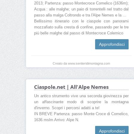
2013; Partenza: passo Montecroce Comelico (1636m);
Acqua : alle malghe; un paio di torrentelli nel tratto dal
passo alla malga Coltrondo e tra l'Alpe Nemes e la ...
Bellissimo itinerario con le ciaspole con panorami
mozzafiato sulla cresta di confine, passando per le tre
più belle malghe dal passo di Montecroce Colemico
Approfondisci
Creato da www.sentieridimontagna.com
Ciaspole.net | All'Alpe Nemes
Un antico strumento vive una seconda giovinezza per
un affascinante modo di scoprire la montagna
d'inverno. Scopri i percorsi adatti a te!
IN BREVE Partenza: passo Monte Croce di Comelico,
1636 mslm Arrivo: Alpe N.
Approfondisci