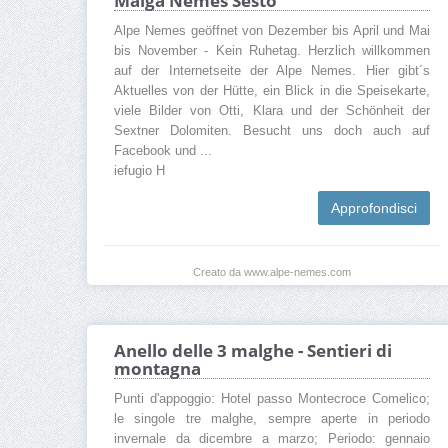
Malga Nemes Sesto"
Alpe Nemes geöffnet von Dezember bis April und Mai
bis November - Kein Ruhetag. Herzlich willkommen
auf der Internetseite der Alpe Nemes. Hier gibt´s
Aktuelles von der Hütte, ein Blick in die Speisekarte,
viele Bilder von Otti, Klara und der Schönheit der
Sextner Dolomiten. Besucht uns doch auch auf
Facebook und ...
iefugio H
Approfondisci
Creato da www.alpe-nemes.com
Anello delle 3 malghe - Sentieri di
montagna
Punti d'appoggio: Hotel passo Montecroce Comelico;
le singole tre malghe, sempre aperte in periodo
invernale da dicembre a marzo; Periodo: gennaio