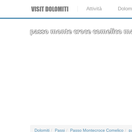
Attività
Dolomi
passo monte croce comelico m
Dolomiti
Passi
Passo Montecroce Comelico
p