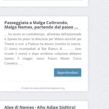
Passeggiata a Malga Coltrondo,
Malga Nemes, partendo dal passo ...
... ha avuto un contrattempo, all'entrata dell'autostrada
a Spinea ha preso la direzione per Milano anziché per
Trieste e così a Padova ha dovuto invertire la marcia.
Ci siamo ricompattati al Bar Bianco di .......... (non
ricordo il nome) e dopo un'ottima colazione abbiamo
ripreso il viaggio verso Passo Monte Croce
Comelico, ...
Approfondisci
Creato da www.amicimontagnasr.org
Alpe di Nemes - Alto Adige Südtirol