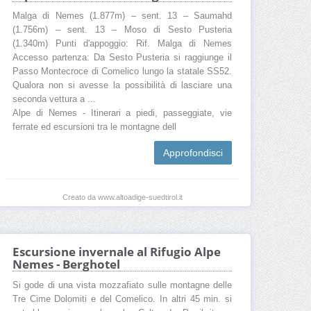
Malga di Nemes (1.877m) – sent. 13 – Saumahd
(1.756m) – sent. 13 – Moso di Sesto Pusteria
(1.340m) Punti d'appoggio: Rif. Malga di Nemes
Accesso partenza: Da Sesto Pusteria si raggiunge il
Passo Montecroce di Comelico lungo la statale SS52.
Qualora non si avesse la possibilità di lasciare una
seconda vettura a ...
Alpe di Nemes - Itinerari a piedi, passeggiate, vie
ferrate ed escursioni tra le montagne dell
Approfondisci
Creato da www.altoadige-suedtirol.it
Escursione invernale al Rifugio Alpe
Nemes - Berghotel
Si gode di una vista mozzafiato sulle montagne delle
Tre Cime Dolomiti e del Comelico. In altri 45 min. si