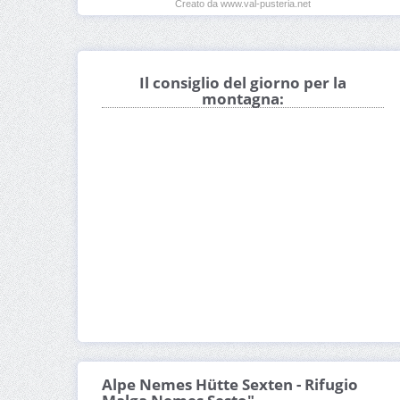
Creato da www.val-pusteria.net
Il consiglio del giorno per la
montagna:
Alpe Nemes Hütte Sexten - Rifugio