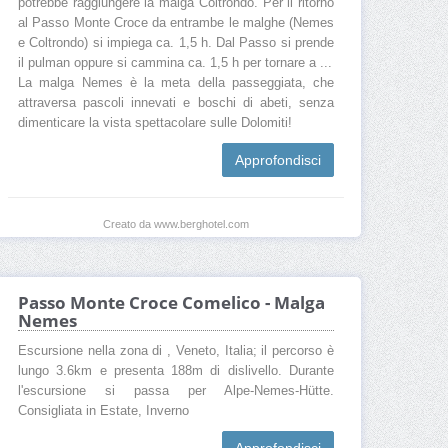
potrebbe raggiungere la malga Coltrondo. Per il ritorno
al Passo Monte Croce da entrambe le malghe (Nemes
e Coltrondo) si impiega ca. 1,5 h. Dal Passo si prende
il pulman oppure si cammina ca. 1,5 h per tornare a ...
La malga Nemes è la meta della passeggiata, che
attraversa pascoli innevati e boschi di abeti, senza
dimenticare la vista spettacolare sulle Dolomiti!
Approfondisci
Creato da www.berghotel.com
Passo Monte Croce Comelico - Malga
Nemes
Escursione nella zona di , Veneto, Italia; il percorso è
lungo 3.6km e presenta 188m di dislivello. Durante
l'escursione si passa per Alpe-Nemes-Hütte.
Consigliata in Estate, Inverno