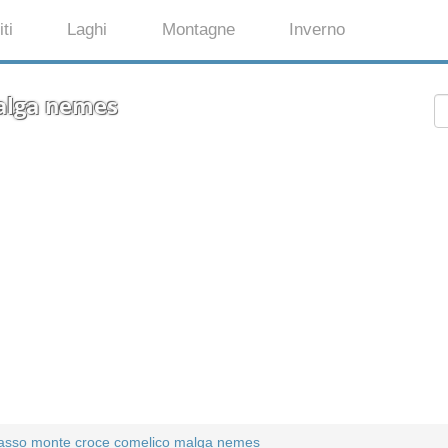
ti
Laghi
Montagne
Inverno
alga nemes
asso monte croce comelico malga nemes