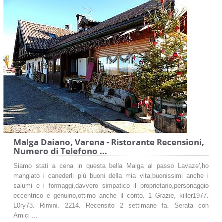
Malga Daiano, Varena - Ristorante Recensioni,
Numero di Telefono ...
Siamo stati a cena in questa bella Malga al passo Lavaze',ho
mangiato i canederli più buoni della mia vita,buonissimi anche i
salumi e i formaggi,davvero simpatico il proprietario,personaggio
eccentrico e genuino,ottimo anche il conto. 1 Grazie, killer1977.
L0ry73. Rimini. 2214. Recensito 2 settimane fa. Serata con
Amici ...