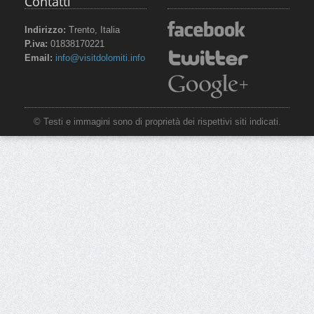
Contatti
Indirizzo:
Trento, Italia
P.iva:
01838170221
Email:
info@visitdolomiti.info
© Testi e immagini sono di proprietà dei rispettivi siti indicati.