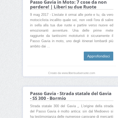
Passo Gavia in Moto: 7 cose da non
perdere! | Liberi su due Ruote
9 mag 2017 - L'estate è ormai alle porte e tu, da vero
motociclista incallito quale sei, non vedi l'ora di salire
in sella alla tua due ruote e partire verso nuove ed
emozionanti avventure. Una delle prime mete
raggiunte da tantissimi mototuristi è sicuramente il
Passo Gavia in moto, uno degli itinerari lombardi più
ambito dai ...
Approfondisci
Creato da www.liberisudueruote.com
Passo Gavia - Strada statale del Gavia
- SS 300 - Bormio
Strada statale 300 del Gavia „. L'origine della strada
del Passo Gavia è molto antica: sin dal Medioevo si
ha testimonianza delle numerose carovane di mercanti