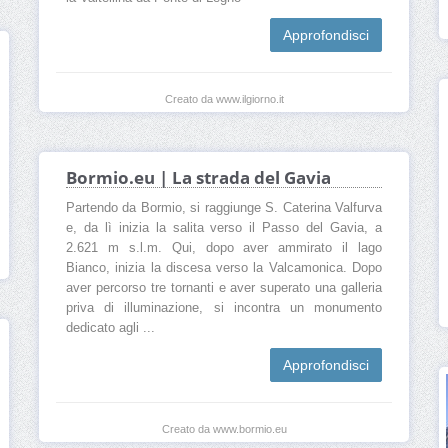
Approfondisci
Creato da www.ilgiorno.it
Bormio.eu | La strada del Gavia
Partendo da Bormio, si raggiunge S. Caterina Valfurva
e, da lì inizia la salita verso il Passo del Gavia, a
2.621 m s.l.m. Qui, dopo aver ammirato il lago
Bianco, inizia la discesa verso la Valcamonica. Dopo
aver percorso tre tornanti e aver superato una galleria
priva di illuminazione, si incontra un monumento
dedicato agli ...
Approfondisci
Creato da www.bormio.eu