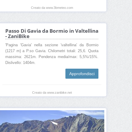
Creato da www.3bmeteo.com
Passo Di Gavia da Bormio in Valtellina
- ZaniBike
'Pagina 'Gavia' nella sezione 'valtellina' da Bormio
(1217 m) a P.so Gavia. Chilometri totali: 25,6. Quota
massima: 2621m. Pendenza media/max: 5,5%/15%.
Dislivello: 1404m.
Approfondisci
Creato da www.zanibike.net