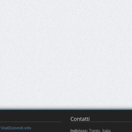
Contatti
VisitDolomiti.info
Indirizzo:
Trento, Italia