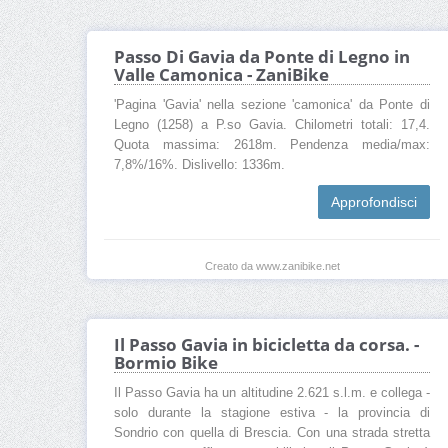
Passo Di Gavia da Ponte di Legno in
Valle Camonica - ZaniBike
'Pagina 'Gavia' nella sezione 'camonica' da Ponte di
Legno (1258) a P.so Gavia. Chilometri totali: 17,4.
Quota massima: 2618m. Pendenza media/max:
7,8%/16%. Dislivello: 1336m.
Approfondisci
Creato da www.zanibike.net
Il Passo Gavia in bicicletta da corsa. -
Bormio Bike
Il Passo Gavia ha un altitudine 2.621 s.l.m. e collega -
solo durante la stagione estiva - la provincia di
Sondrio con quella di Brescia. Con una strada stretta