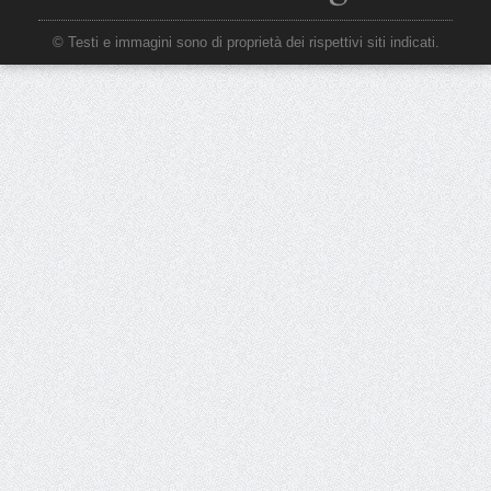
© Testi e immagini sono di proprietà dei rispettivi siti indicati.