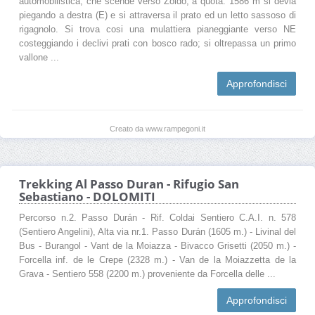
automobilistica, che scende verso Zoldo, a quota. 1586 m si devia
piegando a destra (E) e si attraversa il prato ed un letto sassoso di
rigagnolo. Si trova cosi una mulattiera pianeggiante verso NE
costeggiando i declivi prati con bosco rado; si oltrepassa un primo
vallone ...
Approfondisci
Creato da www.rampegoni.it
Trekking Al Passo Duran - Rifugio San
Sebastiano - DOLOMITI
Percorso n.2. Passo Durán - Rif. Coldai Sentiero C.A.I. n. 578
(Sentiero Angelini), Alta via nr.1. Passo Durán (1605 m.) - Livinal del
Bus - Burangol - Vant de la Moiazza - Bivacco Grisetti (2050 m.) -
Forcella inf. de le Crepe (2328 m.) - Van de la Moiazzetta de la
Grava - Sentiero 558 (2200 m.) proveniente da Forcella delle ...
Approfondisci