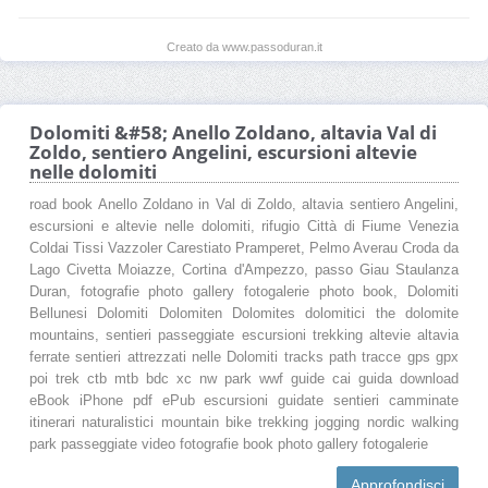
Creato da www.passoduran.it
Dolomiti &#58; Anello Zoldano, altavia Val di
Zoldo, sentiero Angelini, escursioni altevie
nelle dolomiti
road book Anello Zoldano in Val di Zoldo, altavia sentiero Angelini,
escursioni e altevie nelle dolomiti, rifugio Città di Fiume Venezia
Coldai Tissi Vazzoler Carestiato Pramperet, Pelmo Averau Croda da
Lago Civetta Moiazze, Cortina d'Ampezzo, passo Giau Staulanza
Duran, fotografie photo gallery fotogalerie photo book, Dolomiti
Bellunesi Dolomiti Dolomiten Dolomites dolomitici the dolomite
mountains, sentieri passeggiate escursioni trekking altevie altavia
ferrate sentieri attrezzati nelle Dolomiti tracks path tracce gps gpx
poi trek ctb mtb bdc xc nw park wwf guide cai guida download
eBook iPhone pdf ePub escursioni guidate sentieri camminate
itinerari naturalistici mountain bike trekking jogging nordic walking
park passeggiate video fotografie book photo gallery fotogalerie
Approfondisci