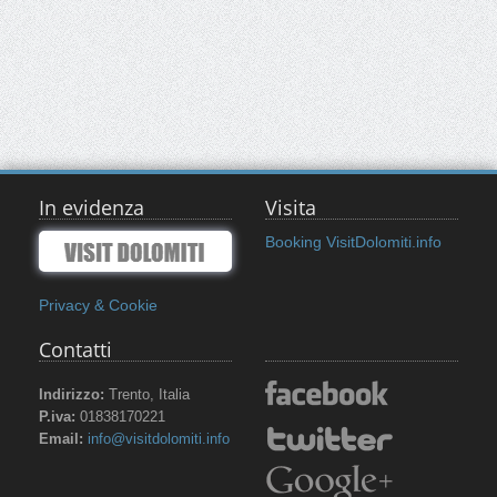
In evidenza
Visita
Booking VisitDolomiti.info
Privacy & Cookie
Contatti
Indirizzo:
Trento, Italia
P.iva:
01838170221
Email:
info@visitdolomiti.info