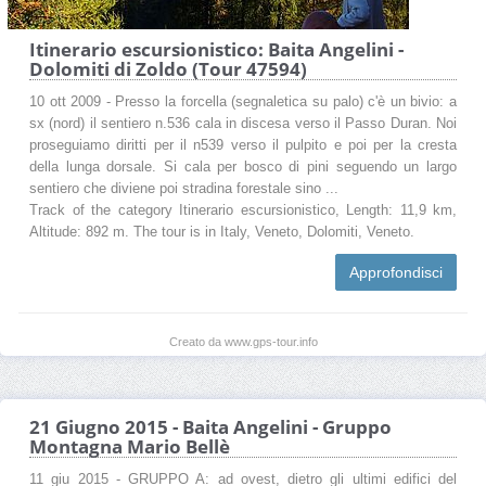
Itinerario escursionistico: Baita Angelini -
Dolomiti di Zoldo (Tour 47594)
10 ott 2009 - Presso la forcella (segnaletica su palo) c'è un bivio: a
sx (nord) il sentiero n.536 cala in discesa verso il Passo Duran. Noi
proseguiamo diritti per il n539 verso il pulpito e poi per la cresta
della lunga dorsale. Si cala per bosco di pini seguendo un largo
sentiero che diviene poi stradina forestale sino ...
Track of the category Itinerario escursionistico, Length: 11,9 km,
Altitude: 892 m. The tour is in Italy, Veneto, Dolomiti, Veneto.
Approfondisci
Creato da www.gps-tour.info
21 Giugno 2015 - Baita Angelini - Gruppo
Montagna Mario Bellè
11 giu 2015 - GRUPPO A: ad ovest, dietro gli ultimi edifici del