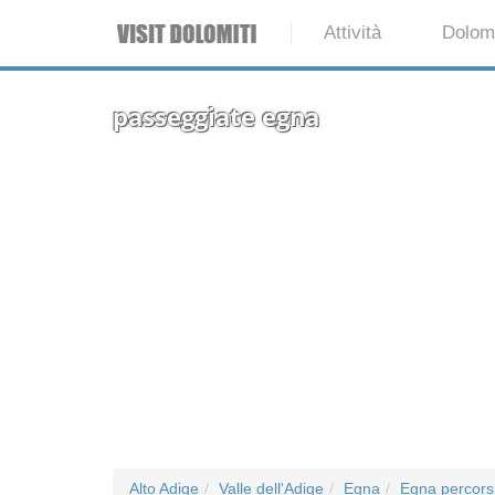
Attività
Dolomi
passeggiate egna
Alto Adige
Valle dell'Adige
Egna
Egna percors