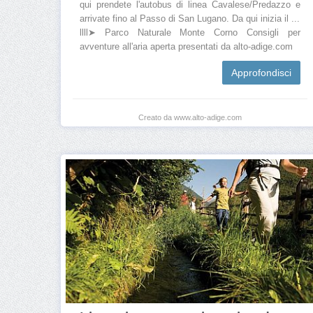
qui prendete l'autobus di linea Cavalese/Predazzo e
arrivate fino al Passo di San Lugano. Da qui inizia il ...
llll➤ Parco Naturale Monte Corno Consigli per
avventure all'aria aperta presentati da alto-adige.com
Approfondisci
Creato da www.alto-adige.com