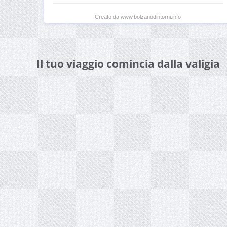
Creato da www.bolzanodintorni.info
Il tuo viaggio comincia dalla valigia