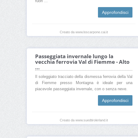
fuori ...
Approfondisci
Creato da www.loscarpone.cai.it
Passeggiata invernale lungo la
vecchia ferrovia Val di Fiemme - Alto
...
Il soleggiato tracciato della dismessa ferrovia della Val
di Fiemme presso Montagna è ideale per una
piacevole passeggiata invernale, con o senza neve.
Approfondisci
Creato da www.suedtirolerland.it