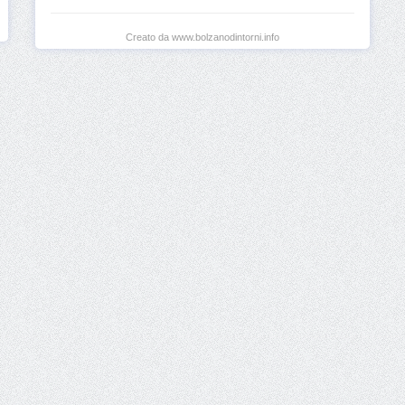
Creato da www.bolzanodintorni.info