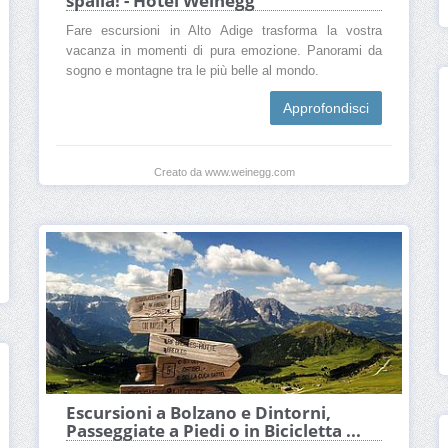
spalla! - Hotel Weinegg
Fare escursioni in Alto Adige trasforma la vostra
vacanza in momenti di pura emozione. Panorami da
sogno e montagne tra le più belle al mondo.
Approfondisci
Creato da www.weinegg.com
Escursioni a Bolzano e Dintorni,
Passeggiate a Piedi o in Bicicletta ...