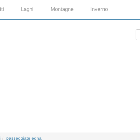
ti
Laghi
Montagne
Inverno
i
passeggiate egna