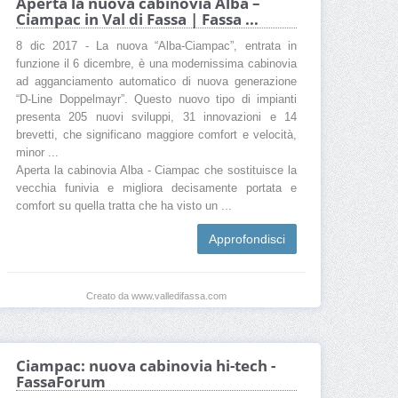
Aperta la nuova cabinovia Alba –
Ciampac in Val di Fassa | Fassa ...
8 dic 2017 - La nuova “Alba-Ciampac”, entrata in
funzione il 6 dicembre, è una modernissima cabinovia
ad agganciamento automatico di nuova generazione
“D-Line Doppelmayr”. Questo nuovo tipo di impianti
presenta 205 nuovi sviluppi, 31 innovazioni e 14
brevetti, che significano maggiore comfort e velocità,
minor ...
Aperta la cabinovia Alba - Ciampac che sostituisce la
vecchia funivia e migliora decisamente portata e
comfort su quella tratta che ha visto un ...
Approfondisci
Creato da www.valledifassa.com
Ciampac: nuova cabinovia hi-tech -
FassaForum