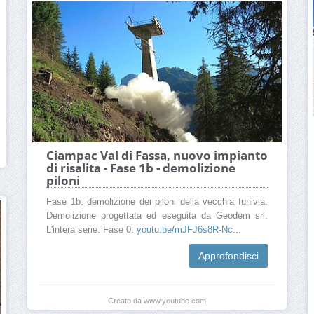
Ciampac Val di Fassa, nuovo impianto
di risalita - Fase 1b - demolizione
piloni
Fase 1b: demolizione dei piloni della vecchia funivia.
Demolizione progettata ed eseguita da Geodem srl.
L'intera serie: Fase 0:
youtu.be/mJFJ6s8R-Nc..
.
Approfondisci
Creato da www.youtube.com