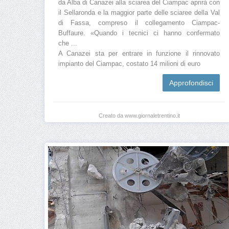
da Alba di Canazei alla sciarea del Ciampac aprirà con
il Sellaronda e la maggior parte delle sciaree della Val
di Fassa, compreso il collegamento Ciampac-
Buffaure. «Quando i tecnici ci hanno confermato
che ...
A Canazei sta per entrare in funzione il rinnovato
impianto del Ciampac, costato 14 milioni di euro
Approfondisci
Creato da www.giornaletrentino.it