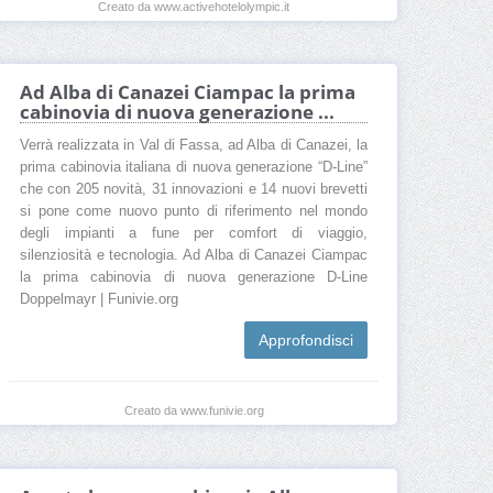
Creato da www.activehotelolympic.it
Ad Alba di Canazei Ciampac la prima
cabinovia di nuova generazione ...
Verrà realizzata in Val di Fassa, ad Alba di Canazei, la
prima cabinovia italiana di nuova generazione “D-Line”
che con 205 novità, 31 innovazioni e 14 nuovi brevetti
si pone come nuovo punto di riferimento nel mondo
degli impianti a fune per comfort di viaggio,
silenziosità e tecnologia. Ad Alba di Canazei Ciampac
la prima cabinovia di nuova generazione D-Line
Doppelmayr | Funivie.org
Approfondisci
Creato da www.funivie.org