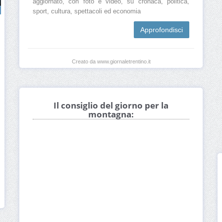
aggiornato, con foto e video, su cronaca, politica,
sport, cultura, spettacoli ed economia
Approfondisci
Creato da www.giornaletrentino.it
Il consiglio del giorno per la
montagna: