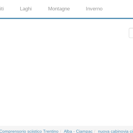
ti
Laghi
Montagne
Inverno
Comprensorio sciistico Trentino
Alba - Ciampac
nuova cabinovia 