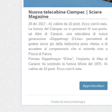
Nuova telecabina Ciampac | Sciare
Magazine
28 dic 2017 - 41 cabine da 10 posti. Ecco com'è nata.
La funivia del Ciampac va in pensione! Al suo posto,
ad Alba di Canazei, una telecabina di nuova
generazione «Doppelmayr D-Line» permetterà di
godere ancor più della bellissima pista «Nera» e di
accedere al comprensorio che si estende sino a
Pozza di Fassa.
Firmata Doppelmayer “D-line”, l’impianto di Alba di
Canazei ha sostituito la funivia bifune del 1975. 41
cabine da 10 posti. Ecco com’è nata
Approfondisci
Creato da www.sciaremag.it