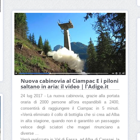
Nuova cabinovia al Ciampac E i piloni
saltano in aria: il video | l'Adige.it
24 lug 2017 - La nuova cabinovia, grazie alla portata
oraria di 2000 persone all'ora espandibili a 2400,
consentirà di raggiungere il Ciampac in 5 minuti.
«Verrà eliminato il collo di bottiglia che si crea ad Alba
in alta stagione, quando non è garantito un passaggio
veloce degli sciatori che magari rinunciano a
diverse ...
Verrà realizzata in Val di Fassa, ad Alba di Canazei, la