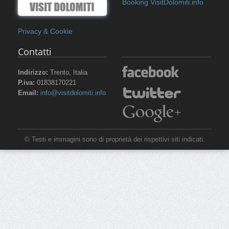
Booking VisitDolomiti.info
Privacy & Cookie
Contatti
Indirizzo:
Trento, Italia
P.iva:
01838170221
Email:
info@visitdolomiti.info
© Testi e immagini sono di proprietà dei rispettivi siti indicati.