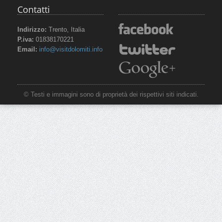
Contatti
Indirizzo:
Trento, Italia
P.iva:
01838170221
Email:
info@visitdolomiti.info
© Testi e immagini sono di proprietà dei rispettivi siti indicati.