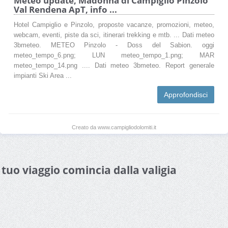
Meteo update, Madonna di Campiglio Pinzolo
Val Rendena ApT, info ...
Hotel Campiglio e Pinzolo, proposte vacanze, promozioni, meteo,
webcam, eventi, piste da sci, itinerari trekking e mtb. ... Dati meteo
3bmeteo. METEO Pinzolo - Doss del Sabion. oggi
meteo_tempo_6.png; LUN meteo_tempo_1.png; MAR
meteo_tempo_14.png .... Dati meteo 3bmeteo. Report generale
impianti Ski Area ...
Approfondisci
Creato da www.campigliodolomiti.it
l tuo viaggio comincia dalla valigia