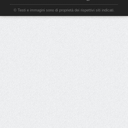
© Testi e immagini sono di proprietà dei rispettivi siti indicati.