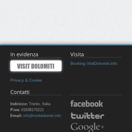
In evidenza
Visita
Booking VisitDolomiti.info
Privacy & Cookie
Contatti
Indirizzo:
Trento, Italia
P.iva:
01838170221
Email:
info@visitdolomiti.info