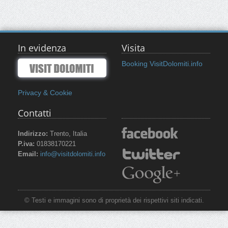
In evidenza
Visita
Booking VisitDolomiti.info
Privacy & Cookie
Contatti
Indirizzo:
Trento, Italia
P.iva:
01838170221
Email:
info@visitdolomiti.info
© Testi e immagini sono di proprietà dei rispettivi siti indicati.