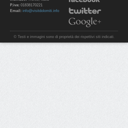
P.iva:
01838170221
Email:
info@visitdolomiti.info
© Testi e immagini sono di proprietà dei rispettivi siti indicati.