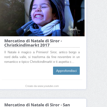
Mercatino di Natale di Siror -
Christkindlmarkt 2017
Il Natale è magico a Primiero! Siror, antico borgo a
nord della valle, si trasforma da fine novembre in un
romantico e tipico Christkindlmarkt e ti aspetta c...
Approfondisci
Creato da www.youtube.com
Mercatino di Natale di Siror - San