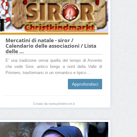
Mercatini di natale - siror /
Calendario delle associazioni / Lista
delle ...
E' una tradizione ormai quella del tempo di Avvento
che vede Siror, antico borgo a nord della Valle di
Primiero, trasformarsi in un romantico e tipico ...
Approfondisci
Creato da www.primiero.tn.it