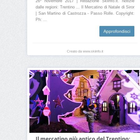
26º novembre 2017 | Redazione Skiinfo.it. Notizie
dalle regioni: Trentino ... Il Mercatino di Natale di Siror
| San Martino di Castrozza - Passo Rolle. Copyright:
Ph: ...
Approfondisci
Creato da www.skiinfo.it
Il mercatino più antico del Trentino: