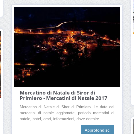
Mercatino di Natale di Siror di
Primiero - Mercatini di Natale 2017
Mercatino di Natale di Siror di Primiero. Le date dei
mercatini di natale aggiornate, periodo mercatini di
natale, hotel, orari, informazioni, dove dormire.
Approfondisci