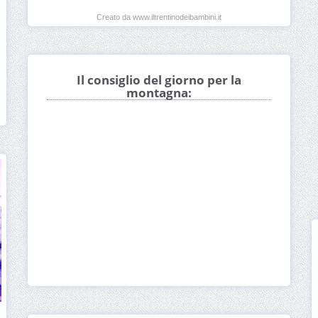
Creato da www.iltrentinodeibambini.it
Il consiglio del giorno per la
montagna: