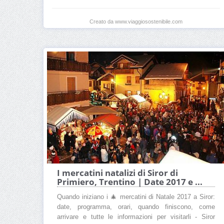
Creato da www.viaggiosostenibile.com
I mercatini natalizi di Siror di
Primiero, Trentino | Date 2017 e ...
Quando iniziano i 🎄 mercatini di Natale 2017 a Siror:
date, programma, orari, quando finiscono, come
arrivare e tutte le informazioni per visitarli - Siror