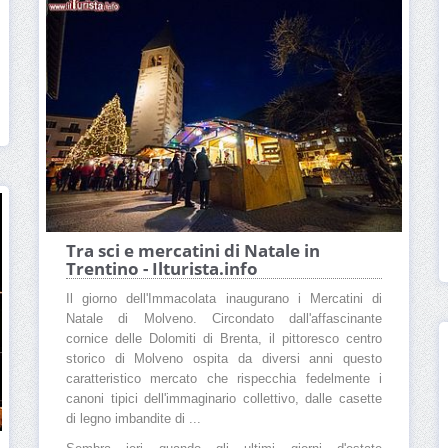
Tra sci e mercatini di Natale in
Trentino - Ilturista.info
Il giorno dell'Immacolata inaugurano i Mercatini di
Natale di Molveno. Circondato dall'affascinante
cornice delle Dolomiti di Brenta, il pittoresco centro
storico di Molveno ospita da diversi anni questo
caratteristico mercato che rispecchia fedelmente i
canoni tipici dell'immaginario collettivo, dalle casette
di legno imbandite di ...