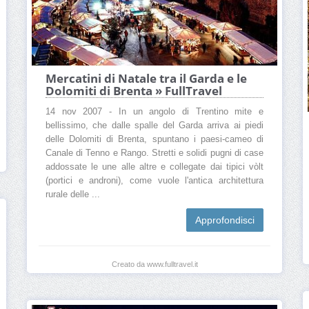
Mercatini di Natale tra il Garda e le
Dolomiti di Brenta » FullTravel
14 nov 2007 - In un angolo di Trentino mite e
bellissimo, che dalle spalle del Garda arriva ai piedi
delle Dolomiti di Brenta, spuntano i paesi-cameo di
Canale di Tenno e Rango. Stretti e solidi pugni di case
addossate le une alle altre e collegate dai tipici vòlt
(portici e androni), come vuole l'antica architettura
rurale delle ...
Approfondisci
Creato da www.fulltravel.it