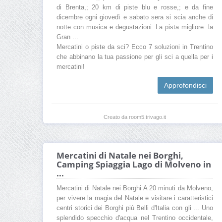
di Brenta,; 20 km di piste blu e rosse,; e da fine
dicembre ogni giovedì e sabato sera si scia anche di
notte con musica e degustazioni. La pista migliore: la
Gran ...
Mercatini o piste da sci? Ecco 7 soluzioni in Trentino
che abbinano la tua passione per gli sci a quella per i
mercatini!
Approfondisci
Creato da room5.trivago.it
Mercatini di Natale nei Borghi,
Camping Spiaggia Lago di Molveno in
...
Mercatini di Natale nei Borghi A 20 minuti da Molveno,
per vivere la magia del Natale e visitare i caratteristici
centri storici dei Borghi più Belli d'Italia con gli ... Uno
splendido specchio d'acqua nel Trentino occidentale,