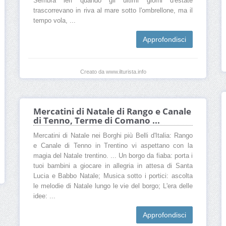
Sembra ieri quando gli ultimi giorni d'estate
trascorrevano in riva al mare sotto l'ombrellone, ma il
tempo vola, ...
Approfondisci
Creato da www.ilturista.info
Mercatini di Natale di Rango e Canale
di Tenno, Terme di Comano ...
Mercatini di Natale nei Borghi più Belli d'Italia: Rango
e Canale di Tenno in Trentino vi aspettano con la
magia del Natale trentino. ... Un borgo da fiaba: porta i
tuoi bambini a giocare in allegria in attesa di Santa
Lucia e Babbo Natale; Musica sotto i portici: ascolta
le melodie di Natale lungo le vie del borgo; L'era delle
idee: ...
Approfondisci