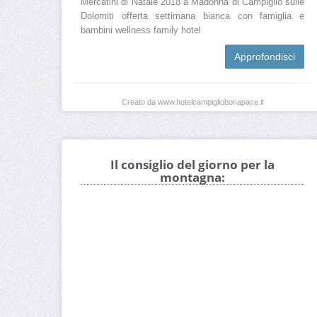
Mercatini di Natale 2018 a Madonna di Campiglio sulle
Dolomiti offerta settimana bianca con famiglia e
bambini wellness family hotel
Approfondisci
Creato da www.hotelcampigliobonapace.it
Il consiglio del giorno per la
montagna: