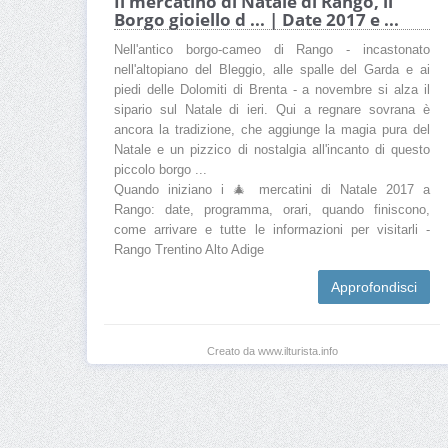
Il mercatino di Natale di Rango, il
Borgo gioiello d ... | Date 2017 e ...
Nell'antico borgo-cameo di Rango - incastonato
nell'altopiano del Bleggio, alle spalle del Garda e ai
piedi delle Dolomiti di Brenta - a novembre si alza il
sipario sul Natale di ieri. Qui a regnare sovrana è
ancora la tradizione, che aggiunge la magia pura del
Natale e un pizzico di nostalgia all'incanto di questo
piccolo borgo ...
Quando iniziano i 🎄 mercatini di Natale 2017 a
Rango: date, programma, orari, quando finiscono,
come arrivare e tutte le informazioni per visitarli -
Rango Trentino Alto Adige
Approfondisci
Creato da www.ilturista.info