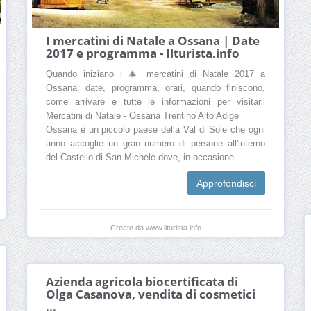
I mercatini di Natale a Ossana | Date
2017 e programma - Ilturista.info
Quando iniziano i 🎄 mercatini di Natale 2017 a
Ossana: date, programma, orari, quando finiscono,
come arrivare e tutte le informazioni per visitarli
Mercatini di Natale - Ossana Trentino Alto Adige
Ossana è un piccolo paese della Val di Sole che ogni
anno accoglie un gran numero di persone all'interno
del Castello di San Michele dove, in occasione ...
Approfondisci
Creato da www.ilturista.info
Azienda agricola biocertificata di
Olga Casanova, vendita di cosmetici
...