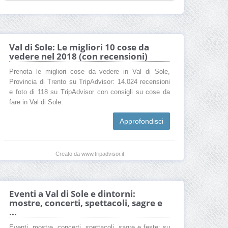
Val di Sole: Le migliori 10 cose da
vedere nel 2018 (con recensioni)
Prenota le migliori cose da vedere in Val di Sole,
Provincia di Trento su TripAdvisor: 14.024 recensioni
e foto di 118 su TripAdvisor con consigli su cose da
fare in Val di Sole.
Approfondisci
Creato da www.tripadvisor.it
Eventi a Val di Sole e dintorni:
mostre, concerti, spettacoli, sagre e
...
Eventi, mostre, concerti, spettacoli, sagre e feste: su