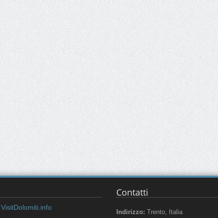
Contatti
VisitDolomiti.info
Indirizzo:
Trento, Italia