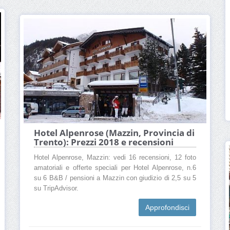
Hotel Alpenrose (Mazzin, Provincia di
Trento): Prezzi 2018 e recensioni
Hotel Alpenrose, Mazzin: vedi 16 recensioni, 12 foto
amatoriali e offerte speciali per Hotel Alpenrose, n.6
su 6 B&B / pensioni a Mazzin con giudizio di 2,5 su 5
su TripAdvisor.
Approfondisci