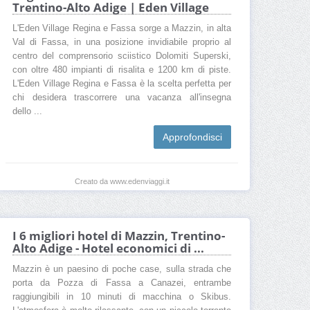
Trentino-Alto Adige | Eden Village
L'Eden Village Regina e Fassa sorge a Mazzin, in alta
Val di Fassa, in una posizione invidiabile proprio al
centro del comprensorio sciistico Dolomiti Superski,
con oltre 480 impianti di risalita e 1200 km di piste.
L'Eden Village Regina e Fassa è la scelta perfetta per
chi desidera trascorrere una vacanza all'insegna
dello ...
Approfondisci
Creato da www.edenviaggi.it
I 6 migliori hotel di Mazzin, Trentino-
Alto Adige - Hotel economici di ...
Mazzin è un paesino di poche case, sulla strada che
porta da Pozza di Fassa a Canazei, entrambe
raggiungibili in 10 minuti di macchina o Skibus.