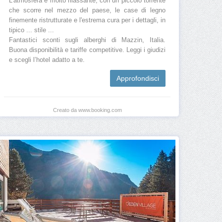
L'atmosfera è molto rilassante, con un piccolo torrente
che scorre nel mezzo del paese, le case di legno
finemente ristrutturate e l'estrema cura per i dettagli, in
tipico ... stile ...
Fantastici sconti sugli alberghi di Mazzin, Italia.
Buona disponibilità e tariffe competitive. Leggi i giudizi
e scegli l’hotel adatto a te.
Approfondisci
Creato da www.booking.com