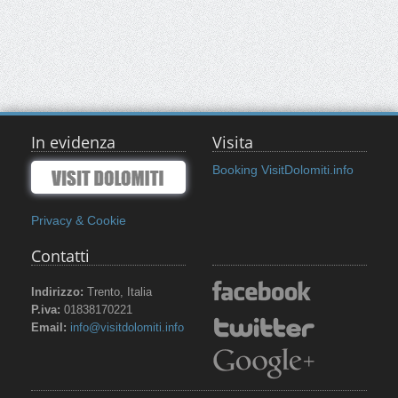
In evidenza
Visita
Booking VisitDolomiti.info
Privacy & Cookie
Contatti
Indirizzo:
Trento, Italia
P.iva:
01838170221
Email:
info@visitdolomiti.info