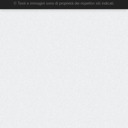
© Testi e immagini sono di proprietà dei rispettivi siti indicati.