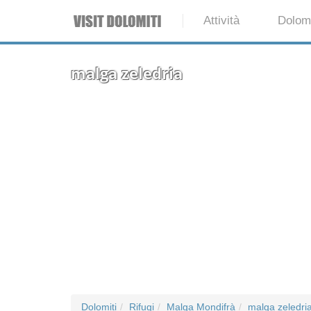
Attività
Dolomi
malga zeledria
Dolomiti
Rifugi
Malga Mondifrà
malga zeledri