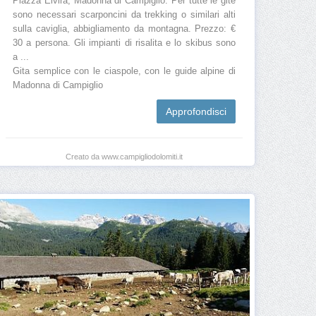
Piazza Elvira, Madonna di Campiglio. Per tutte le gite
sono necessari scarponcini da trekking o similari alti
sulla caviglia, abbigliamento da montagna. Prezzo: €
30 a persona. Gli impianti di risalita e lo skibus sono
a ...
Gita semplice con le ciaspole, con le guide alpine di
Madonna di Campiglio
Approfondisci
Creato da www.campigliodolomiti.it