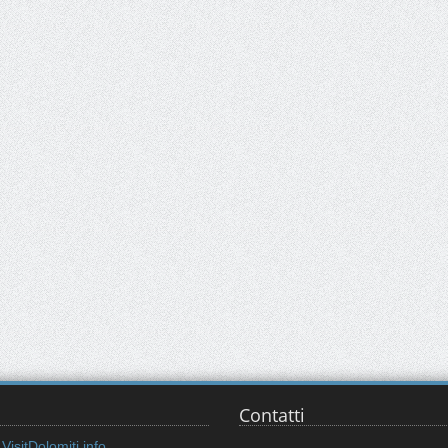
Contatti
VisitDolomiti.info