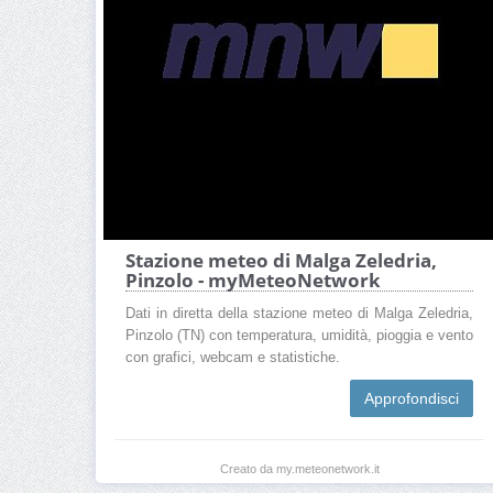
Stazione meteo di Malga Zeledria,
Pinzolo - myMeteoNetwork
Dati in diretta della stazione meteo di Malga Zeledria,
Pinzolo (TN) con temperatura, umidità, pioggia e vento
con grafici, webcam e statistiche.
Approfondisci
Creato da my.meteonetwork.it