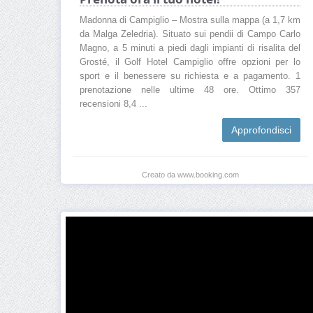
Madonna di Campiglio – Mostra sulla mappa (a 1,7 km
da Malga Zeledria). Situato sui pendii di Campo Carlo
Magno, a 5 minuti a piedi dagli impianti di risalita del
Grosté, il Golf Hotel Campiglio offre opzioni per lo
sport e il benessere su richiesta e a pagamento. 1
prenotazione nelle ultime 48 ore. Ottimo 357
recensioni 8,4 ...
Approfondisci
Creato da www.booking.com