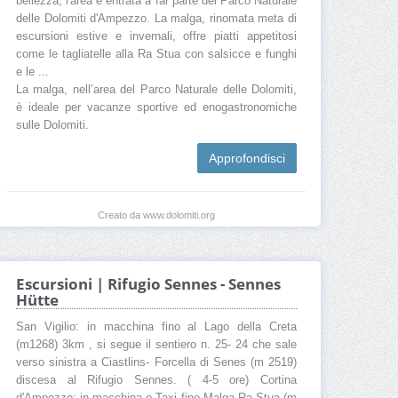
bellezza, l'area è entrata a far parte del Parco Naturale
delle Dolomiti d'Ampezzo. La malga, rinomata meta di
escursioni estive e invernali, offre piatti appetitosi
come le tagliatelle alla Ra Stua con salsicce e funghi
e le ...
La malga, nell’area del Parco Naturale delle Dolomiti,
è ideale per vacanze sportive ed enogastronomiche
sulle Dolomiti.
Approfondisci
Creato da www.dolomiti.org
Escursioni | Rifugio Sennes - Sennes
Hütte
San Vigilio: in macchina fino al Lago della Creta
(m1268) 3km , si segue il sentiero n. 25- 24 che sale
verso sinistra a Ciastlins- Forcella di Senes (m 2519)
discesa al Rifugio Sennes. ( 4-5 ore) Cortina