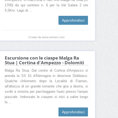
d'Ampezzo: in macchina o Taxi fino Malga Ra Stua (m
1700) da qui sentiero n. 6 per la Val Salata 2 ore
5,5Km. Lago di ...
Approfondisci
Creato da www.sennes.com
Escursione con le ciaspe Malga Ra
Stua | Cortina d'Ampezzo - Dolomiti
Malga Ra Stua. Dal centro di Cortina d'Ampezzo si
prenda la SS 51 d'Alemagna in direzione Dobbiaco.
Qualche chilometro dopo la Località di Fiames,
all'altezza di un grande tornante che gira a destra, si
svolti a sinistra per parcheggiare l'auto presso l'ampio
piazzale. Indossate le ciaspes si inizi a salire lungo
la ...
Approfondisci