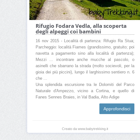
Rifugio Fodara Vedla, alla scoperta
degli alpeggi coi bambini
16 nov 2015 - Località di partenza: Rifugio Ra Stua;
Parcheggio: località Fiames (grandissimo, gratuito; poi
navetta a pagamento sino alla località di partenza);
Mezzi ... incontrare anche mucche al pascolo, o
asinelli che sbarrano la strada (molto socievoli, per la
gioia dei più piccini), lungo il larghissimo sentiero n. 6
che ...
Una splendida escursione tra le Dolomiti del Parco
Naturale d'Ampezzo, vicino a Cortina, e quello di
Fanes Sennes Braies, in Val Badia, Alto Adige
Approfondisci
Creato da www.babytrekking.it