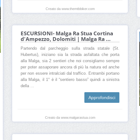
Creato da www.themtbbiker.com
ESCURSIONI- Malga Ra Stua Cortina
d'Ampezzo, Dolomiti | Malga Ra ...
Partendo dal parcheggio sulla strada statale (St.
Hubertus), iniziano sia la strada asfaltata che porta
alla Malga, sia 2 sentieri che noi consigliamo sempre
per poter assaporare ancora di più la natura ed anche
per non essere intralciati dal traffico. Entrambi portano
alla Malga, il 1° è il “sentiero basso” quindi a sinistra
della ...
Approfondisci
Creato da www.malgarastua.com