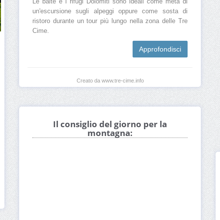
Le baite e i rifugi Dolomiti sono ideali come meta di
un'escursione sugli alpeggi oppure come sosta di
ristoro durante un tour più lungo nella zona delle Tre
Cime.
Approfondisci
Creato da www.tre-cime.info
Il consiglio del giorno per la
montagna: