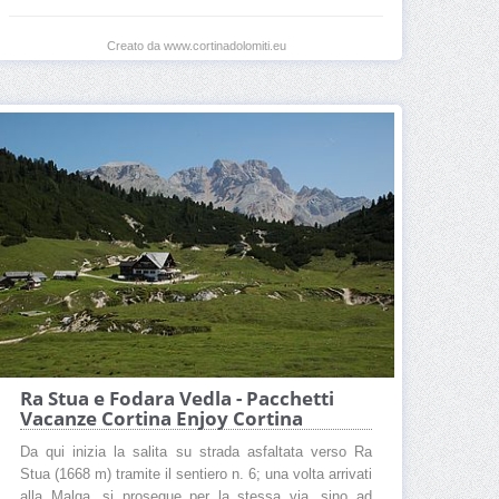
Creato da www.cortinadolomiti.eu
Ra Stua e Fodara Vedla - Pacchetti
Vacanze Cortina Enjoy Cortina
Da qui inizia la salita su strada asfaltata verso Ra
Stua (1668 m) tramite il sentiero n. 6; una volta arrivati
alla Malga, si prosegue per la stessa via, sino ad