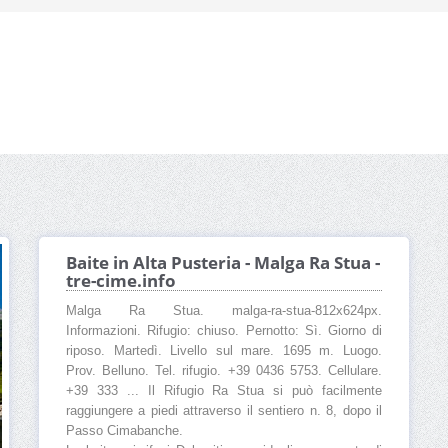
Baite in Alta Pusteria - Malga Ra Stua -
tre-cime.info
Malga Ra Stua. malga-ra-stua-812x624px.
Informazioni. Rifugio: chiuso. Pernotto: Sì. Giorno di
riposo. Martedì. Livello sul mare. 1695 m. Luogo.
Prov. Belluno. Tel. rifugio. +39 0436 5753. Cellulare.
+39 333 ... Il Rifugio Ra Stua si può facilmente
raggiungere a piedi attraverso il sentiero n. 8, dopo il
Passo Cimabanche.