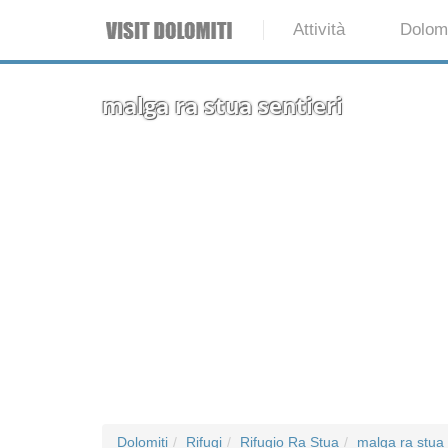
Attività
Dolomi
malga ra stua sentieri
Dolomiti
Rifugi
Rifugio Ra Stua
malga ra stua 