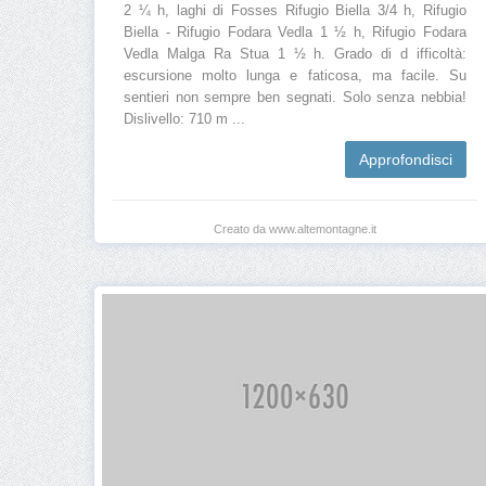
2 ¼ h, laghi di Fosses Rifugio Biella 3/4 h, Rifugio
Biella - Rifugio Fodara Vedla 1 ½ h, Rifugio Fodara
Vedla Malga Ra Stua 1 ½ h. Grado di d ifficoltà:
escursione molto lunga e faticosa, ma facile. Su
sentieri non sempre ben segnati. Solo senza nebbia!
Dislivello: 710 m ...
Approfondisci
Creato da www.altemontagne.it