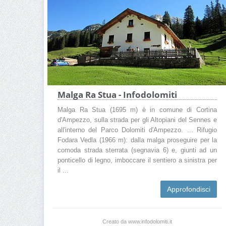
Malga Ra Stua - Infodolomiti
Malga Ra Stua (1695 m) è in comune di Cortina
d'Ampezzo, sulla strada per gli Altopiani del Sennes e
all'interno del Parco Dolomiti d'Ampezzo. ... Rifugio
Fodara Vedla (1966 m): dalla malga proseguire per la
comoda strada sterrata (segnavia 6) e, giunti ad un
ponticello di legno, imboccare il sentiero a sinistra per
il ...
Approfondisci
Creato da www.infodolomiti.it