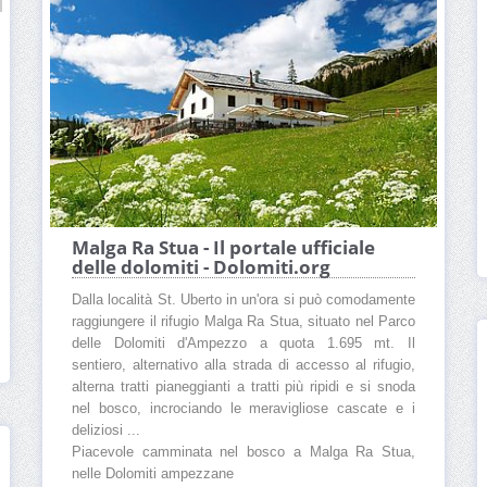
Malga Ra Stua - Il portale ufficiale
delle dolomiti - Dolomiti.org
Dalla località St. Uberto in un'ora si può comodamente
raggiungere il rifugio Malga Ra Stua, situato nel Parco
delle Dolomiti d'Ampezzo a quota 1.695 mt. Il
sentiero, alternativo alla strada di accesso al rifugio,
alterna tratti pianeggianti a tratti più ripidi e si snoda
nel bosco, incrociando le meravigliose cascate e i
deliziosi ...
Piacevole camminata nel bosco a Malga Ra Stua,
nelle Dolomiti ampezzane