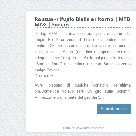
Ra stua - rifugio Biella e ritorno | MTB
MAG | Forum
31 lug 2009 - La mia idea era quella di partire dal
rifugio Ra Stua verso il Biella e scendere per il
sentiero 26 che passa vicino a due laghi e poi scende
a Ra stua. ... Alcuni (con bici e capacita tecniche
adeguate tipo Carb) dal rif Biella salgono alla forcella
"Sora el forno" e scendono o verso Braies o verso
malga Cavallo, ...
Ciao a tutti
Avrei bisogno di qualche consiglio dell'ultima
ora.Domenica volevo fare un giro sulle Dolomiti
Ampezzane o una parte del giro dei 5...
Approfondisci
Creato da www.mtb-mag.com