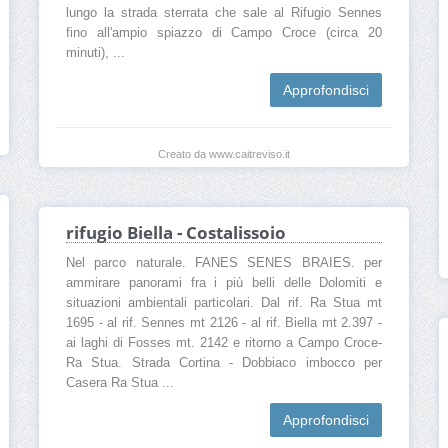
lungo la strada sterrata che sale al Rifugio Sennes
fino all'ampio spiazzo di Campo Croce (circa 20
minuti), ...
Approfondisci
Creato da www.caitreviso.it
rifugio Biella - Costalissoio
Nel parco naturale. FANES SENES BRAIES. per
ammirare panorami fra i più belli delle Dolomiti e
situazioni ambientali particolari. Dal rif. Ra Stua mt
1695 - al rif. Sennes mt 2126 - al rif. Biella mt 2.397 -
ai laghi di Fosses mt. 2142 e ritorno a Campo Croce-
Ra Stua. Strada Cortina - Dobbiaco imbocco per
Casera Ra Stua ...
Approfondisci