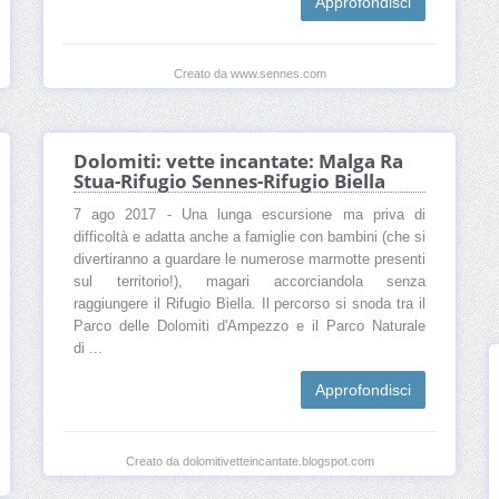
Approfondisci
Creato da www.sennes.com
Dolomiti: vette incantate: Malga Ra
Stua-Rifugio Sennes-Rifugio Biella
7 ago 2017 - Una lunga escursione ma priva di
difficoltà e adatta anche a famiglie con bambini (che si
divertiranno a guardare le numerose marmotte presenti
sul territorio!), magari accorciandola senza
raggiungere il Rifugio Biella. Il percorso si snoda tra il
Parco delle Dolomiti d'Ampezzo e il Parco Naturale
di ...
Approfondisci
Creato da dolomitivetteincantate.blogspot.com