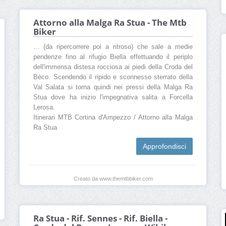
Attorno alla Malga Ra Stua - The Mtb
Biker
... (da ripercorrere poi a ritroso) che sale a medie
pendenze fino al rifugio Biella effettuando il periplo
dell'immensa distesa rocciosa ai piedi della Croda del
Bèco. Scendendo il ripido e sconnesso sterrato della
Val Salata si torna quindi nei pressi della Malga Ra
Stua dove ha inizio l'impegnativa salita a Forcella
Lerosa.
Itinerari MTB Cortina d'Ampezzo / Attorno alla Malga
Ra Stua
Approfondisci
Creato da www.themtbbiker.com
Ra Stua - Rif. Sennes - Rif. Biella -