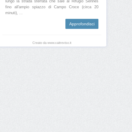
lungo la strada sterrata che sale al Rifugio Sennes
fino all'ampio spiazzo di Campo Croce (circa 20
minuti), ...
Approfondisci
Creato da www.caitreviso.it