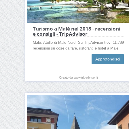
Turismo a Malé nel 2018 - recensioni
e consigli - TripAdvisor
Malé, Atollo di Male Nord: Su TripAdvisor trovi 11.789
recensioni su cose da fare, ristoranti e hotel a Malé.
Approfondisci
Creato da www.tripadvisor.it