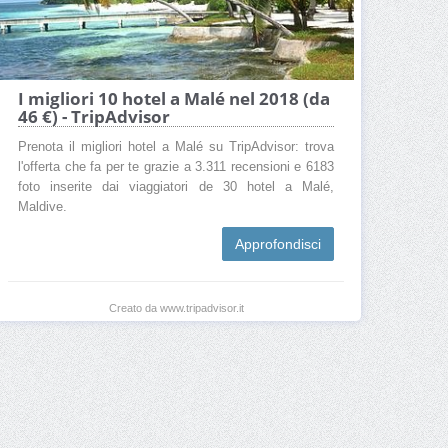
I migliori 10 hotel a Malé nel 2018 (da
46 €) - TripAdvisor
Prenota il migliori hotel a Malé su TripAdvisor: trova
l'offerta che fa per te grazie a 3.311 recensioni e 6183
foto inserite dai viaggiatori de 30 hotel a Malé,
Maldive.
Approfondisci
Creato da www.tripadvisor.it