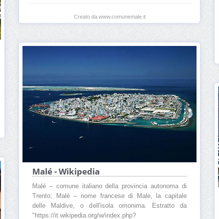
Creato da www.comunemale.it
Malé - Wikipedia
Malé – comune italiano della provincia autonoma di
Trento; Malé – nome francese di Male, la capitale
delle Maldive, o dell'isola omonima. Estratto da
"https://it.wikipedia.org/w/index.php?