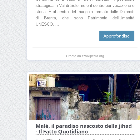
strategica in Val di Sole, ne è il centro per vocazione e
storia. È al centro del triangolo formato dalle Dolomiti
di Brenta, che sono Patrimonio dell'Umanità
UNESCO, ...
Approfondisci
Creato da it.wikipedia.org
Malé, il paradiso nascosto della jihad
- Il Fatto Quotidiano