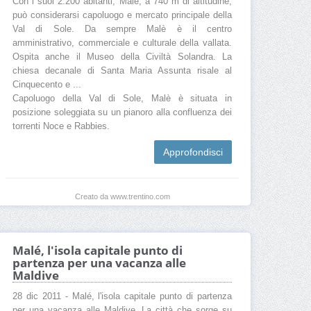
Con i suoi 2.200 abitanti, Malè, a 740 m di altitudine,
può considerarsi capoluogo e mercato principale della
Val di Sole. Da sempre Malè è il centro
amministrativo, commerciale e culturale della vallata.
Ospita anche il Museo della Civiltà Solandra. La
chiesa decanale di Santa Maria Assunta risale al
Cinquecento e ...
Capoluogo della Val di Sole, Malè è situata in
posizione soleggiata su un pianoro alla confluenza dei
torrenti Noce e Rabbies.
Approfondisci
Creato da www.trentino.com
Malé, l'isola capitale punto di
partenza per una vacanza alle
Maldive
28 dic 2011 - Malé, l'isola capitale punto di partenza
per una vacanza alle Maldive. La città che sorge su