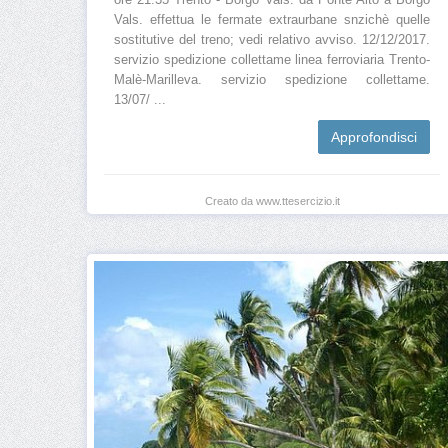
ore 21.35 Trento - Borgo Vals. da Ponte Alto a Borgo
Vals. effettua le fermate extraurbane snzichè quelle
sostitutive del treno; vedi relativo avviso. 12/12/2017.
servizio spedizione collettame linea ferroviaria Trento-
Malè-Marilleva. servizio spedizione collettame.
13/07/ ...
Approfondisci
Creato da www.ttesercizio.it