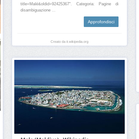
title=Malé&oldid=92425367". Categoria: Pagine di
disambiguazione ...
Approfondisci
Creato da it.wikipedia.org