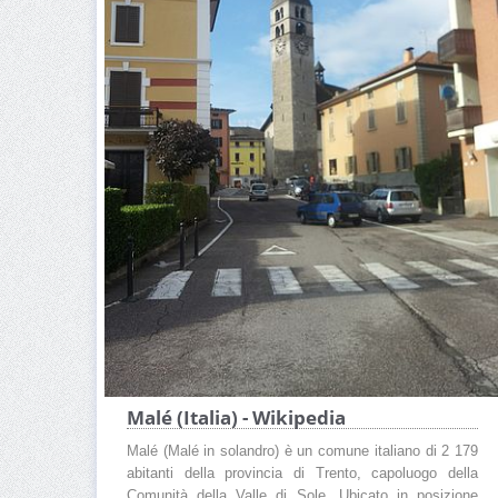
Malé (Italia) - Wikipedia
Malé (Malé in solandro) è un comune italiano di 2 179
abitanti della provincia di Trento, capoluogo della
Comunità della Valle di Sole. Ubicato in posizione