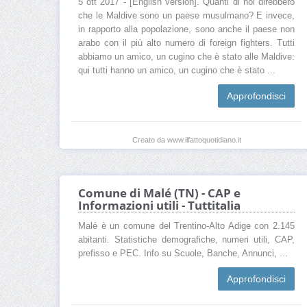
5 ott 2017 - [English version]. Quanti di noi direbbero
che le Maldive sono un paese musulmano? E invece,
in rapporto alla popolazione, sono anche il paese non
arabo con il più alto numero di foreign fighters. Tutti
abbiamo un amico, un cugino che è stato alle Maldive:
qui tutti hanno un amico, un cugino che è stato ...
Approfondisci
Creato da www.ilfattoquotidiano.it
Comune di Malé (TN) - CAP e
Informazioni utili - Tuttitalia
Malé è un comune del Trentino-Alto Adige con 2.145
abitanti. Statistiche demografiche, numeri utili, CAP,
prefisso e PEC. Info su Scuole, Banche, Annunci, ...
Approfondisci