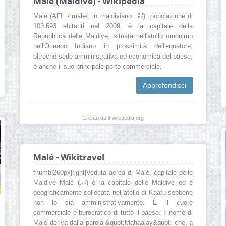
Male (Maldive) - Wikipedia
Male (AFI: /ˈmale/; in maldiviano: މާލެ), popolazione di
103.693 abitanti nel 2009, è la capitale della
Repubblica delle Maldive, situata nell'atollo omonimo
nell'Oceano Indiano in prossimità dell'equatore;
oltreché sede amministrativa ed economica del paese,
è anche il suo principale porto commerciale.
Approfondisci
Creato da it.wikipedia.org
Malé - Wikitravel
thumb|260px|right|Veduta aerea di Malé, capitale delle
Maldive Malé (މާލ) è la capitale delle Maldive ed è
geograficamente collocata nell'atollo di Kaafu sebbene
non lo sia amministrativamente. È il cuore
commerciale e burocratico di tutto il paese. Il nome di
Malé deriva dalla parola &quot;Mahaalay&quot; che, a