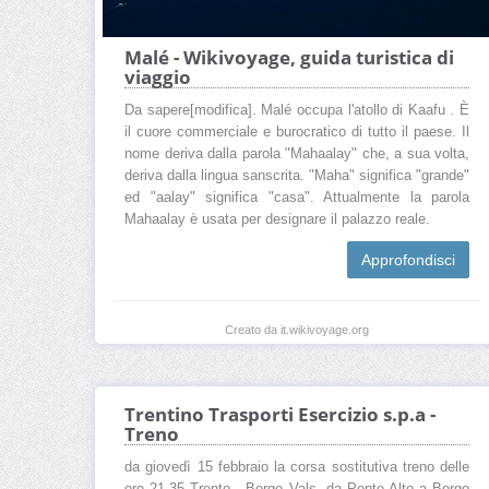
Malé - Wikivoyage, guida turistica di
viaggio
Da sapere[modifica]. Malé occupa l'atollo di Kaafu . È
il cuore commerciale e burocratico di tutto il paese. Il
nome deriva dalla parola "Mahaalay" che, a sua volta,
deriva dalla lingua sanscrita. "Maha" significa "grande"
ed "aalay" significa "casa". Attualmente la parola
Mahaalay è usata per designare il palazzo reale.
Approfondisci
Creato da it.wikivoyage.org
Trentino Trasporti Esercizio s.p.a -
Treno
da giovedì 15 febbraio la corsa sostitutiva treno delle