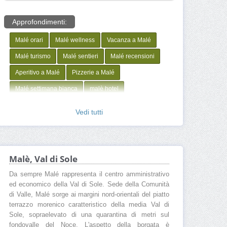
Approfondimenti:
Malé orari
Malé wellness
Vacanza a Malé
Malé turismo
Malé sentieri
Malé recensioni
Aperitivo a Malé
Pizzerie a Malé
Malé settimana bianca
malè hotel
male' trentino cosa vedere
Vedi tutti
male' trentino altitudine
male' val di sole
malè maldives
male' trentino
malé maldive
malé italia
Malé offerte hotel
Malé neve
Malè, Val di Sole
Malé noleggio
Malé negozi
Malé montagna
Da sempre Malé rappresenta il centro amministrativo
ed economico della Val di Sole. Sede della Comunità
Malé mappa
Malé Ferragosto
Malé foto
di Valle, Malé sorge ai margini nord-orientali del piatto
Malé farmacia
Comune di Malé
terrazzo morenico caratteristico della media Val di
Sole, sopraelevato di una quarantina di metri sul
Malé centro storico
Hotel a Malé
fondovalle del Noce. L'aspetto della borgata è