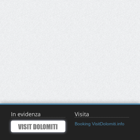
In evidenza
Visita
Booking VisitDolomiti.info