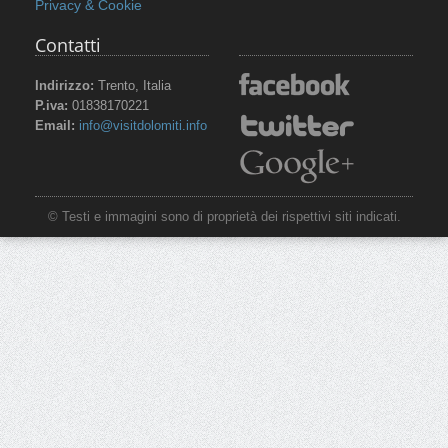
Privacy & Cookie
Contatti
Indirizzo:
Trento, Italia
P.iva:
01838170221
Email:
info@visitdolomiti.info
© Testi e immagini sono di proprietà dei rispettivi siti indicati.