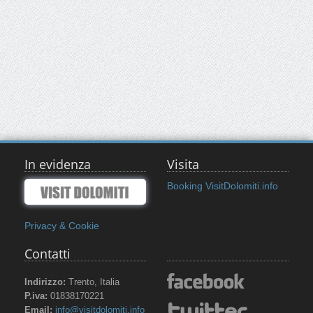
In evidenza
Visita
Booking VisitDolomiti.info
Privacy & Cookie
Contatti
Indirizzo:
Trento, Italia
P.iva:
01838170221
Email:
info@visitdolomiti.info