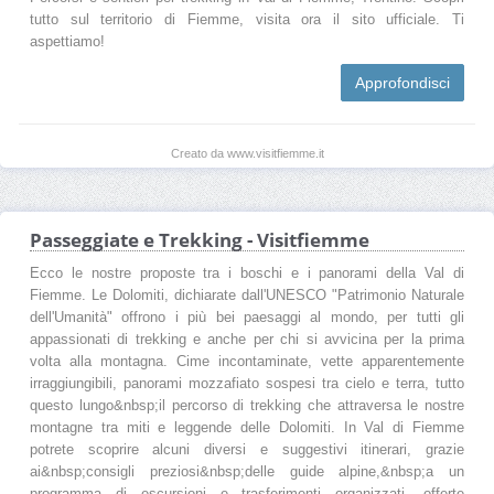
tutto sul territorio di Fiemme, visita ora il sito ufficiale. Ti
aspettiamo!
Approfondisci
Creato da www.visitfiemme.it
Passeggiate e Trekking - Visitfiemme
Ecco le nostre proposte tra i boschi e i panorami della Val di
Fiemme. Le Dolomiti, dichiarate dall'UNESCO "Patrimonio Naturale
dell'Umanità" offrono i più bei paesaggi al mondo, per tutti gli
appassionati di trekking e anche per chi si avvicina per la prima
volta alla montagna. Cime incontaminate, vette apparentemente
irraggiungibili, panorami mozzafiato sospesi tra cielo e terra, tutto
questo lungo&nbsp;il percorso di trekking che attraversa le nostre
montagne tra miti e leggende delle Dolomiti. In Val di Fiemme
potrete scoprire alcuni diversi e suggestivi itinerari, grazie
ai&nbsp;consigli preziosi&nbsp;delle guide alpine,&nbsp;a un
programma di escursioni e trasferimenti organizzati, offerte