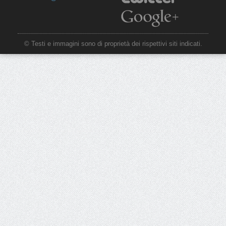
© Testi e immagini sono di proprietà dei rispettivi siti indicati.