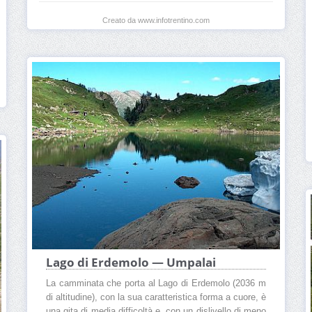
Creato da www.infotrentino.com
Lago di Erdemolo — Umpalai
La camminata che porta al Lago di Erdemolo (2036 m
di altitudine), con la sua caratteristica forma a cuore, è
una gita di media difficoltà e, con un dislivello di meno