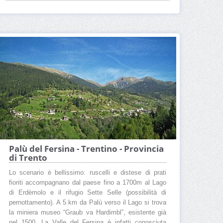
Palù del Fersina - Trentino - Provincia
di Trento
Lo scenario è bellissimo: ruscelli e distese di prati
fioriti accompagnano dal paese fino a 1700m al Lago
di Erdèmolo e il rifugio Sette Selle (possibilità di
pernottamento). A 5 km da Palù verso il Lago si trova
la miniera museo “Graub va Hardimbl”, esistente già
nel 1500. La Valle del Fersina è infatti conosciuta