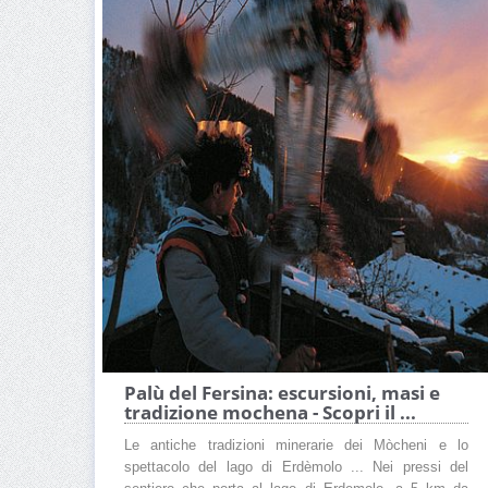
Palù del Fersina: escursioni, masi e
tradizione mochena - Scopri il ...
Le antiche tradizioni minerarie dei Mòcheni e lo
spettacolo del lago di Erdèmolo ... Nei pressi del