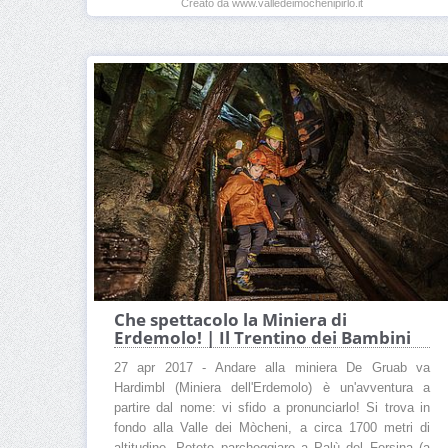
Creato da www.valledeimochenipirlo.it
Che spettacolo la Miniera di
Erdemolo! | Il Trentino dei Bambini
27 apr 2017 - Andare alla miniera De Gruab va
Hardimbl (Miniera dell'Erdemolo) è un'avventura a
partire dal nome: vi sfido a pronunciarlo! Si trova in
fondo alla Valle dei Mòcheni, a circa 1700 metri di
altitudine. Potete parcheggiare a Palù del Fersina (a