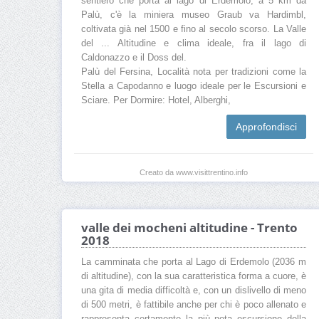
sentiero che porta al lago di Erdemolo, a 5 km da
Palù, c'è la miniera museo Graub va Hardimbl,
coltivata già nel 1500 e fino al secolo scorso. La Valle
del ... Altitudine e clima ideale, fra il lago di
Caldonazzo e il Doss del.
Palù del Fersina, Località nota per tradizioni come la
Stella a Capodanno e luogo ideale per le Escursioni e
Sciare. Per Dormire: Hotel, Alberghi,
Approfondisci
Creato da www.visittrentino.info
valle dei mocheni altitudine - Trento
2018
La camminata che porta al Lago di Erdemolo (2036 m
di altitudine), con la sua caratteristica forma a cuore, è
una gita di media difficoltà e, con un dislivello di meno
di 500 metri, è fattibile anche per chi è poco allenato e