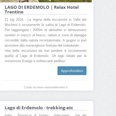
LAGO DI ERDEMOLO | Relax Hotel
Trentino
21 lug 2016 - La regina delle escursioni in Valle dei
Mocheni è sicuramente la salita al Lago di Erdemolo.
Per raggiungere i 2005m di altitudine si attraversano
sentieri in mezzo al bosco, radure e zone di alpeggio
circondati dalla natura incontaminata. A giugno si può
assistere alla meravigliosa fioritura dei rododendri ...
Una delle escursioni da non perdere è sicuramente
quella al Lago di Erdemolo. Un lago ideale per le
immersioni Kneipp e rinfrescanti pediluvi.
Approfondisci
Creato da www.relaxhoteltrentino.it
Lago di Erdemolo - trekking-etc
Italia · Provincia di Trento · Valsugana · Val dei