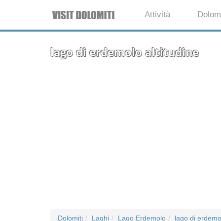
Attività
Dolomi
lago di erdemolo altitudine
Dolomiti
Laghi
Lago Erdemolo
lago di erdemol