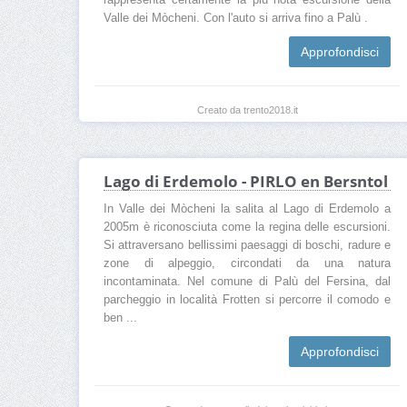
rappresenta certamente la più nota escursione della
Valle dei Mòcheni. Con l'auto si arriva fino a Palù .
Approfondisci
Creato da trento2018.it
Lago di Erdemolo - PIRLO en Bersntol
In Valle dei Mòcheni la salita al Lago di Erdemolo a
2005m è riconosciuta come la regina delle escursioni.
Si attraversano bellissimi paesaggi di boschi, radure e
zone di alpeggio, circondati da una natura
incontaminata. Nel comune di Palù del Fersina, dal
parcheggio in località Frotten si percorre il comodo e
ben ...
Approfondisci