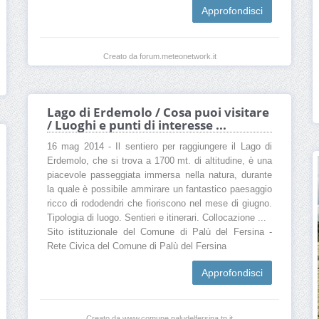
Approfondisci
Creato da forum.meteonetwork.it
Lago di Erdemolo / Cosa puoi visitare
/ Luoghi e punti di interesse ...
16 mag 2014 - Il sentiero per raggiungere il Lago di
Erdemolo, che si trova a 1700 mt. di altitudine, è una
piacevole passeggiata immersa nella natura, durante
la quale è possibile ammirare un fantastico paesaggio
ricco di rododendri che fioriscono nel mese di giugno.
Tipologia di luogo. Sentieri e itinerari. Collocazione ...
Sito istituzionale del Comune di Palù del Fersina -
Rete Civica del Comune di Palù del Fersina
Approfondisci
Creato da www.comune.paludelfersina.tn.it