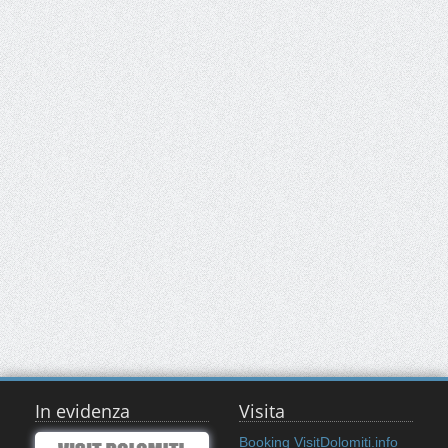
In evidenza
Visita
Booking VisitDolomiti.info