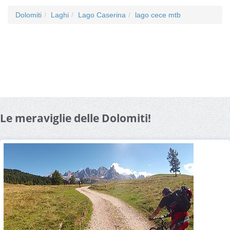
Dolomiti
Laghi
Lago Caserina
lago cece mtb
Le meraviglie delle Dolomiti!