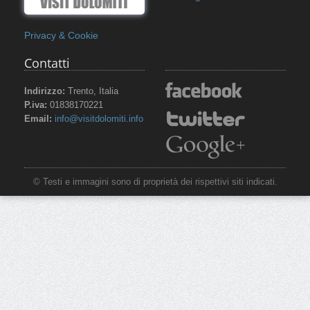
Privacy & Cookie
Contatti
Indirizzo:
Trento, Italia
P.iva:
01838170221
Email:
info@visitdolomiti.info
© Testi e immagini sono di proprietà dei rispettivi siti indicati.