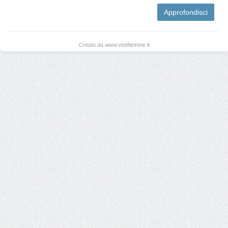
Approfondisci
Creato da www.visitfiemme.it