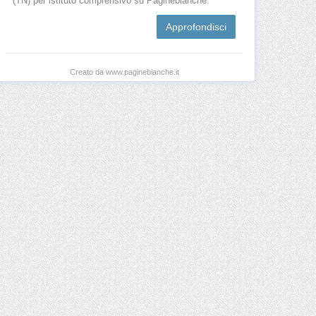
(TN) per istituto comprensivo su Paginebianche.
Approfondisci
Creato da www.paginebianche.it