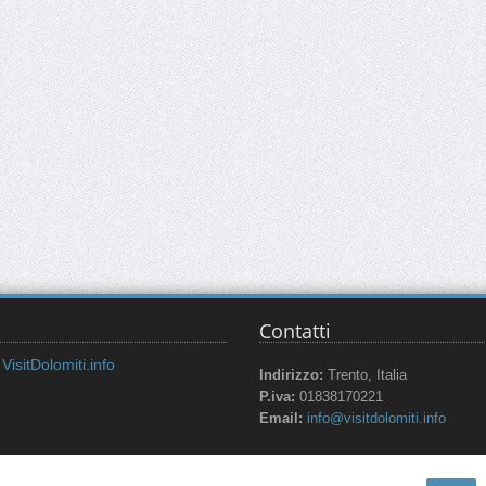
Contatti
VisitDolomiti.info
Indirizzo:
Trento, Italia
P.iva:
01838170221
Email:
info@visitdolomiti.info