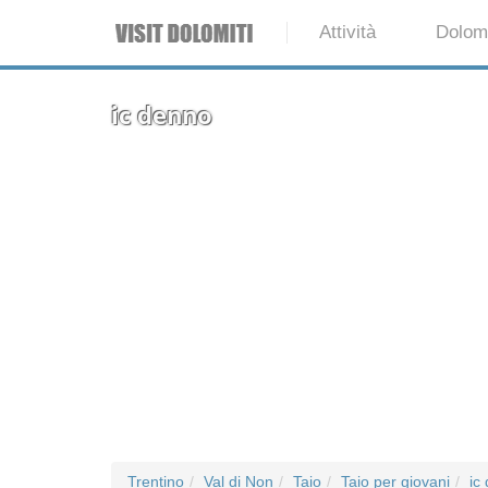
Attività
Dolomi
ic denno
Trentino
Val di Non
Taio
Taio per giovani
ic