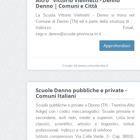
Altro "Vittorio Vielmetti - Denno"
Denno | Comuni e Città
La Scuola Vittorio Vielmetti - Denno si trova nel
Comune di Denno (TN) ed è parte della struttura di ...
Indirizzo Email,
segr.ic.denno@scuole.provincia.tn.it ...
Approfondisci
Creato da www.comuniecitta.it
Scuole Denno pubbliche e private -
Comuni Italiani
Scuole pubbliche e private a Denno (TN - Trentino-Alto
Adige) con i codici meccanografici. Scuole primarie e
secondarie, asili nido, medie e superiori. Lista licei
classici, scientifici, artistici e linguistici, istituti
professionali. Indirizzi e numeri di telefono
Istituto comprensivo. Via Colle Verde, 3 - Cap: 38010.