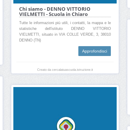
Chi siamo - DENNO VITTORIO
VIELMETTI - Scuola in Chiaro
Tutte le informazioni più utili, i contatti, la mappa e le
statistiche dell'istituto DENNO VITTORIO
VIELMETTI, situato in VIA COLLE VERDE, 3, 38010
DENNO (TN)
Approfondisci
Creato da cercalatuascuola.istruzione.it