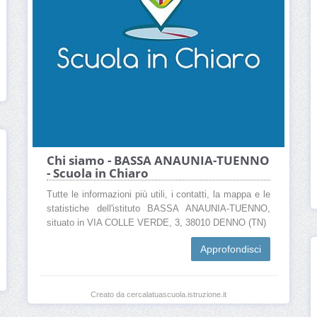
Chi siamo - BASSA ANAUNIA-TUENNO
- Scuola in Chiaro
Tutte le informazioni più utili, i contatti, la mappa e le
statistiche dell'istituto BASSA ANAUNIA-TUENNO,
situato in VIA COLLE VERDE, 3, 38010 DENNO (TN)
Approfondisci
Creato da cercalatuascuola.istruzione.it