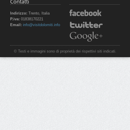
Contatti
Indirizzo:
Trento, Italia
P.iva:
01838170221
Email:
info@visitdolomiti.info
© Testi e immagini sono di proprietà dei rispettivi siti indicati.