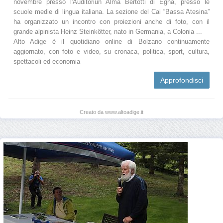
novembre presso l'Auditoriun Alma Bertotti di Egna, presso le
scuole medie di lingua italiana. La sezione del Cai “Bassa Atesina”
ha organizzato un incontro con proiezioni anche di foto, con il
grande alpinista Heinz Steinkötter, nato in Germania, a Colonia ...
Alto Adige è il quotidiano online di Bolzano continuamente
aggiornato, con foto e video, su cronaca, politica, sport, cultura,
spettacoli ed economia
Approfondisci
Creato da www.altoadige.it