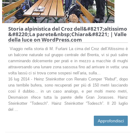
Storia alpinistica del Croz dell&#8217;altissimo
&#8220;La parete&nbsp;Chiara&#8221; | Valle
della luce on WordPress.com
Viaggio nella storia di M. Furlani La cima del Croz dell’Altissimo è
un balcone naturale sul gruppo centrale del Brenta, vi si può salire
camminando dolcemente per prati e in mezzo a macchie di mughi
attraversando una lunare zona sassosa fino ad arrivare in vetta: una
volta lassù ci si trova come sospesi nell’aria, sulla…
16 lug 2014 - Heinz Steinkotter con Renato Comper “Rebuf”, dopo
una terribile bufera, sono recuperati per più di 150 metri lasciando
così il dubbio… in un caso analogo, e per molti meno metri,
Desmaison rifece tutta la parete delle Gran Jorasses. Hainz
Steinkotter "Todesch". Hainz Steinkotter “Todesch”. Il 20 luglio
del ...
Approfondisci