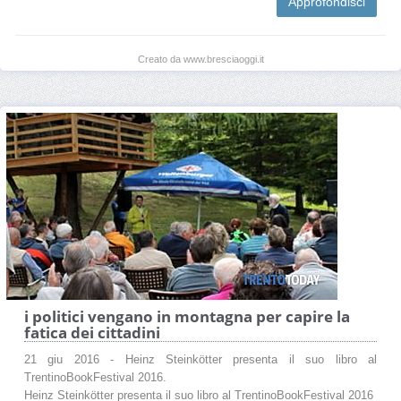
Approfondisci
Creato da www.bresciaoggi.it
i politici vengano in montagna per capire la
fatica dei cittadini
21 giu 2016 - Heinz Steinkötter presenta il suo libro al
TrentinoBookFestival 2016.
Heinz Steinkötter presenta il suo libro al TrentinoBookFestival 2016