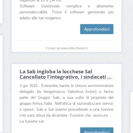
superiore al 20% (34 mil.
Software Gestionale semplice e altamente
personalizzabile. Trova il software gestionale più
adatto alle tue esigenze.
Approfondisci
Creato da www.edisoftware.it
La Sab ingloba la lecchese Sal
Cancellato l'integrativo, i sindacati ...
2 giu 2016 - Entrambe hanno lo stesso amministratore
delegato (la bergamasca Valentina Astori) e fanno
parte del Gruppo Sab, a sua volta di proprietà del
gruppo Arriva Italia. Nell'ottica di razionalizzare servizi
e spese, Sab e Sal stanno procedendo a una fusione
che sarà attiva da dicembre. Fusione che, assicura ...
La fusione sar
Approfondisci