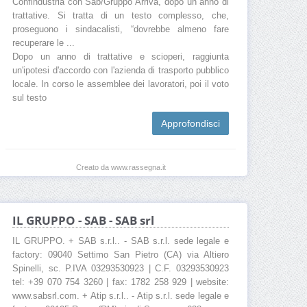
Confindustria con Sab/Gruppo Arriva, dopo un anno di
trattative. Si tratta di un testo complesso, che,
proseguono i sindacalisti, “dovrebbe almeno fare
recuperare le ...
Dopo un anno di trattative e scioperi, raggiunta
un'ipotesi d'accordo con l'azienda di trasporto pubblico
locale. In corso le assemblee dei lavoratori, poi il voto
sul testo
Approfondisci
Creato da www.rassegna.it
IL GRUPPO - SAB - SAB srl
IL GRUPPO. + SAB s.r.l.. - SAB s.r.l. sede legale e
factory: 09040 Settimo San Pietro (CA) via Altiero
Spinelli, sc. P.IVA 03293530923 | C.F. 03293530923
tel: +39 070 754 3260 | fax: 1782 258 929 | website:
www.sabsrl.com. + Atip s.r.l.. - Atip s.r.l. sede legale e