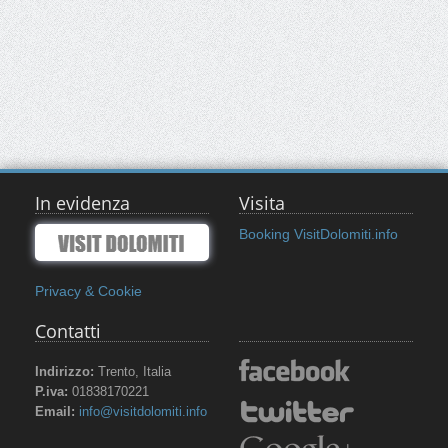
In evidenza
Visita
Booking VisitDolomiti.info
Privacy & Cookie
Contatti
Indirizzo:
Trento, Italia
P.iva:
01838170221
Email:
info@visitdolomiti.info