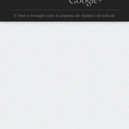
© Testi e immagini sono di proprietà dei rispettivi siti indicati.