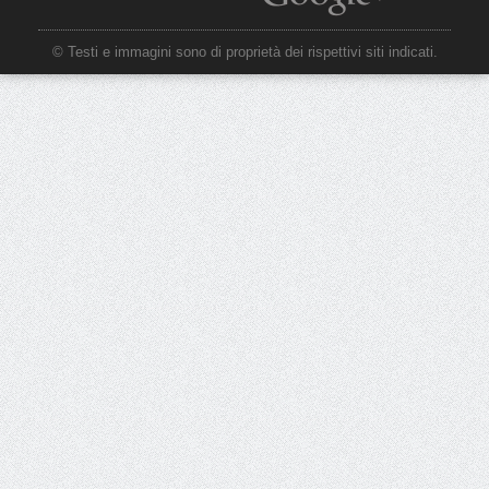
© Testi e immagini sono di proprietà dei rispettivi siti indicati.