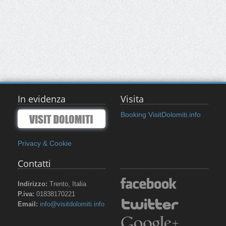
In evidenza
Visita
Booking VisitDolomiti.info
Privacy & Cookie
Contatti
Indirizzo:
Trento, Italia
P.iva:
01838170221
Email:
info@visitdolomiti.info