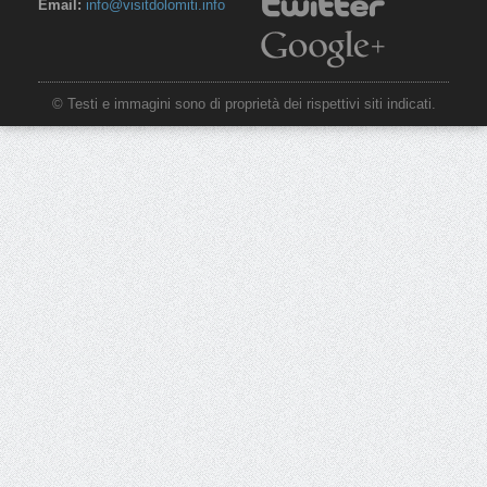
Email:
info@visitdolomiti.info
© Testi e immagini sono di proprietà dei rispettivi siti indicati.