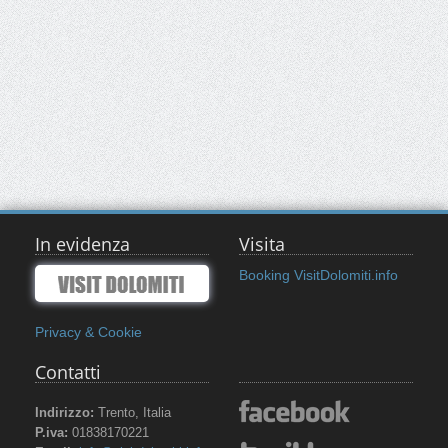
In evidenza
Visita
Booking VisitDolomiti.info
Privacy & Cookie
Contatti
Indirizzo:
Trento, Italia
P.iva:
01838170221