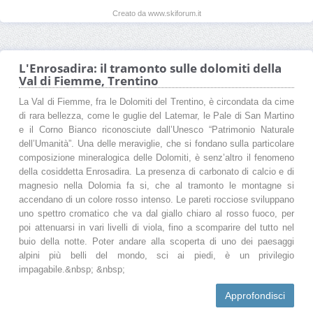
Creato da www.skiforum.it
L'Enrosadira: il tramonto sulle dolomiti della
Val di Fiemme, Trentino
La Val di Fiemme, fra le Dolomiti del Trentino, è circondata da cime
di rara bellezza, come le guglie del Latemar, le Pale di San Martino
e il Corno Bianco riconosciute dall’Unesco “Patrimonio Naturale
dell’Umanità”. Una delle meraviglie, che si fondano sulla particolare
composizione mineralogica delle Dolomiti, è senz’altro il fenomeno
della cosiddetta Enrosadira. La presenza di carbonato di calcio e di
magnesio nella Dolomia fa si, che al tramonto le montagne si
accendano di un colore rosso intenso. Le pareti rocciose sviluppano
uno spettro cromatico che va dal giallo chiaro al rosso fuoco, per
poi attenuarsi in vari livelli di viola, fino a scomparire del tutto nel
buio della notte. Poter andare alla scoperta di uno dei paesaggi
alpini più belli del mondo, sci ai piedi, è un privilegio
impagabile.&nbsp; &nbsp;
Approfondisci