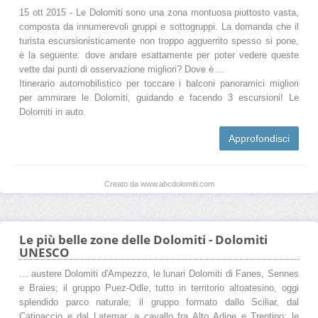
15 ott 2015 - Le Dolomiti sono una zona montuosa piuttosto vasta,
composta da innumerevoli gruppi e sottogruppi. La domanda che il
turista escursionisticamente non troppo agguerrito spesso si pone,
è la seguente: dove andare esattamente per poter vedere queste
vette dai punti di osservazione migliori? Dove è ...
Itinerario automobilistico per toccare i balconi panoramici migliori
per ammirare le Dolomiti, guidando e facendo 3 escursioni! Le
Dolomiti in auto.
Approfondisci
Creato da www.abcdolomiti.com
Le più belle zone delle Dolomiti - Dolomiti
UNESCO
... austere Dolomiti d'Ampezzo, le lunari Dolomiti di Fanes, Sennes
e Braies; il gruppo Puez-Odle, tutto in territorio altoatesino, oggi
splendido parco naturale; il gruppo formato dallo Sciliar, dal
Catinaccio e dal Latemar, a cavallo fra Alto Adige e Trentino; le