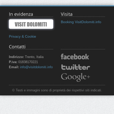
In evidenza
Visita
Booking VisitDolomiti.info
Privacy & Cookie
Contatti
Indirizzo:
Trento, Italia
P.iva:
01838170221
Email:
info@visitdolomiti.info
© Testi e immagini sono di proprietà dei rispettivi siti indicati.