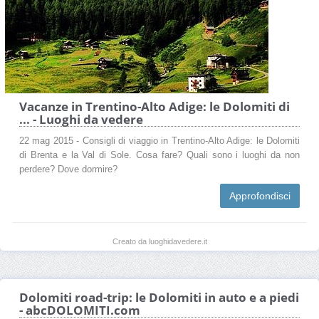
Vacanze in Trentino-Alto Adige: le Dolomiti di
... - Luoghi da vedere
22 mag 2015 - Consigli di viaggio in Trentino-Alto Adige: le Dolomiti
di Brenta e la Val di Sole. Cosa fare? Quali sono i luoghi da non
perdere? Dove dormire?
Approfondisci
Creato da luoghidavedere.it
Dolomiti road-trip: le Dolomiti in auto e a piedi
- abcDOLOMITI.com