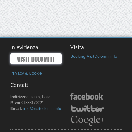
In evidenza
Visita
Booking VisitDolomiti.info
Privacy & Cookie
Contatti
Indirizzo:
Trento, Italia
P.iva:
01838170221
Email:
info@visitdolomiti.info