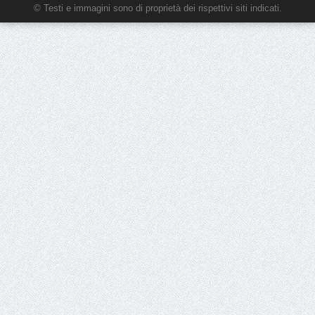
© Testi e immagini sono di proprietà dei rispettivi siti indicati.