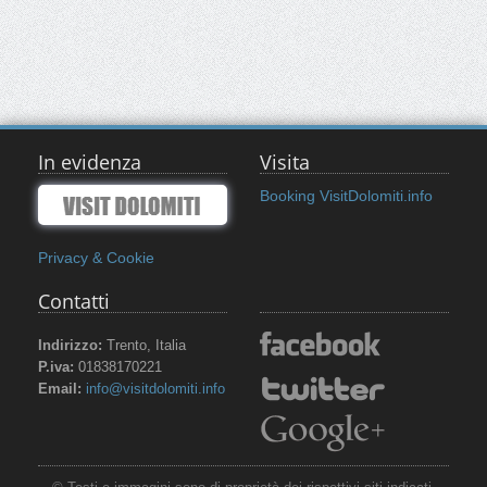
In evidenza
Visita
Booking VisitDolomiti.info
Privacy & Cookie
Contatti
Indirizzo:
Trento, Italia
P.iva:
01838170221
Email:
info@visitdolomiti.info