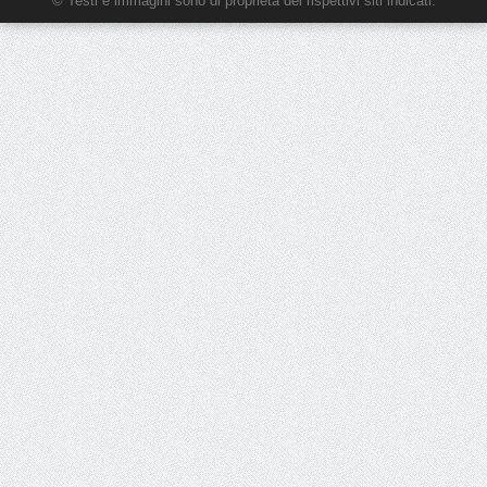
© Testi e immagini sono di proprietà dei rispettivi siti indicati.