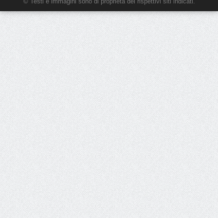
© Testi e immagini sono di proprietà dei rispettivi siti indicati.