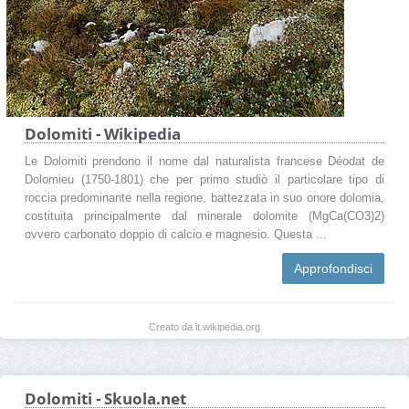
Dolomiti - Wikipedia
Le Dolomiti prendono il nome dal naturalista francese Déodat de
Dolomieu (1750-1801) che per primo studiò il particolare tipo di
roccia predominante nella regione, battezzata in suo onore dolomia,
costituita principalmente dal minerale dolomite (MgCa(CO3)2)
ovvero carbonato doppio di calcio e magnesio. Questa ...
Approfondisci
Creato da it.wikipedia.org
Dolomiti - Skuola.net