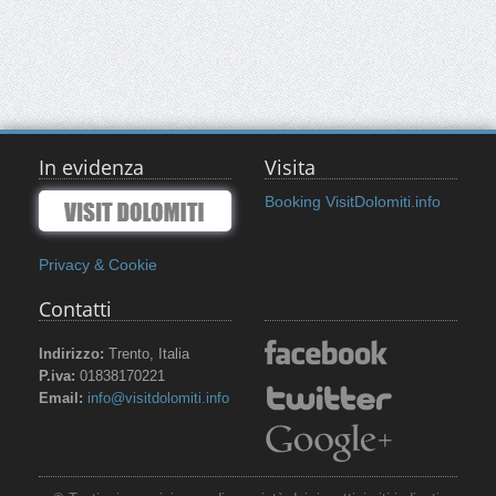
In evidenza
Visita
Booking VisitDolomiti.info
Privacy & Cookie
Contatti
Indirizzo:
Trento, Italia
P.iva:
01838170221
Email:
info@visitdolomiti.info