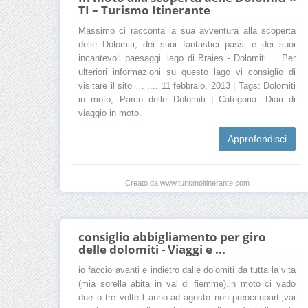
TI – Turismo Itinerante
Massimo ci racconta la sua avventura alla scoperta
delle Dolomiti, dei suoi fantastici passi e dei suoi
incantevoli paesaggi. lago di Braies - Dolomiti ... Per
ulteriori informazioni su questo lago vi consiglio di
visitare il sito … .... 11 febbraio, 2013 | Tags: Dolomiti
in moto, Parco delle Dolomiti | Categoria: Diari di
viaggio in moto.
Approfondisci
Creato da www.turismoitinerante.com
consiglio abbigliamento per giro
delle dolomiti - Viaggi e ...
io faccio avanti e indietro dalle dolomiti da tutta la vita
(mia sorella abita in val di fiemme).in moto ci vado
due o tre volte l anno.ad agosto non preoccuparti,vai