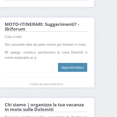
MOTO-ITINERARI: Suggerimenti? -
Skiforum
Ciao a tutti,
Sto cercando idee da parte vostra per itinerari in moto.
Mi spiego: conosco pochissimo la zona Dolomiti e
vorrei esplorarla un p
Approfondisci
Creato da www.skiforum.it
Chi siamo | organizza la tua vacanza
in moto sulle Dolomiti