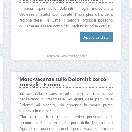
I passi alpini delle Dolomiti – ogni motociclista
dev'esserci stato! Qui trovate il non plus ultra della
regione delle Tre Cime! I percorsi proposti possono
ovviamente essere combinati, prolungati od accorciati.
Approfondisci
Creato da www.rosengarten.it
Moto-vacanza sulle Dolomiti: cerco
consigli! - Forum ...
22 apr 2012 - Ciao a tutti! Io e un mio amico
pensavamo di trascorrere 3-4 giorni dalle parti delle
Dolomiti ad Agosto, ma essendo la nostra prima
vacanza in moto e.
Ciao a tutti! Io e un mio amico pensavamo di
trascorrere 3-4 giorni dalle parti delle Dolomiti ad
Agosto, ma essendo la nostra prima vacanza in moto