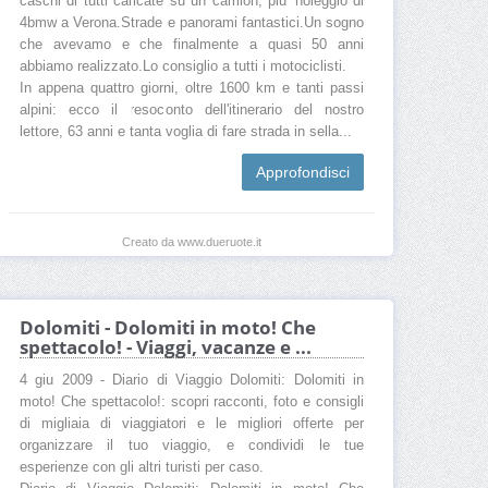
caschi di tutti caricate su un camion, piu' noleggio di
4bmw a Verona.Strade e panorami fantastici.Un sogno
che avevamo e che finalmente a quasi 50 anni
abbiamo realizzato.Lo consiglio a tutti i motociclisti.
In appena quattro giorni, oltre 1600 km e tanti passi
alpini: ecco il resoconto dell'itinerario del nostro
lettore, 63 anni e tanta voglia di fare strada in sella...
Approfondisci
Creato da www.dueruote.it
Dolomiti - Dolomiti in moto! Che
spettacolo! - Viaggi, vacanze e ...
4 giu 2009 - Diario di Viaggio Dolomiti: Dolomiti in
moto! Che spettacolo!: scopri racconti, foto e consigli
di migliaia di viaggiatori e le migliori offerte per
organizzare il tuo viaggio, e condividi le tue
esperienze con gli altri turisti per caso.