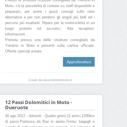
Presso le strutture ricettive consigliate da Trentino in
Moto, c'è la possibilità di contare su staff disponibile e
preparato, per avere i giusti consigli sulle rotte
alternative e per non perdersi gli angoli più belli ed i
percorsi più esaltanti. Riparo per la motocicletta in un
luogo protetto ed asciutto;; Alla reception:
informazioni ...
Prenota presso una delle strutture consigliate da
Trentino in Moto e presenti sulla cartina ufficiale.
Offerte speciali estate.
Approfondisci
Creato da www.trentinoinmoto.it
12 Passi Dolomitici in Moto -
Dueruote
30 ago 2012 - dolomiti - Quatto giorni,11 amici,1200km
di passi.Partenza da Bari in aereo,7moto, bagagli e