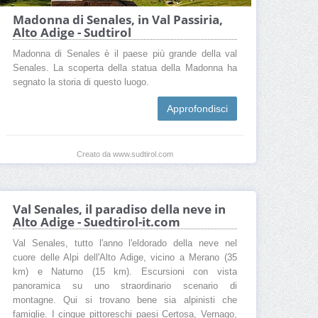
Madonna di Senales, in Val Passiria,
Alto Adige - Sudtirol
Madonna di Senales è il paese più grande della val
Senales. La scoperta della statua della Madonna ha
segnato la storia di questo luogo.
Approfondisci
Creato da www.sudtirol.com
Val Senales, il paradiso della neve in
Alto Adige - Suedtirol-it.com
Val Senales, tutto l'anno l'eldorado della neve nel
cuore delle Alpi dell'Alto Adige, vicino a Merano (35
km) e Naturno (15 km). Escursioni con vista
panoramica su uno straordinario scenario di
montagne. Qui si trovano bene sia alpinisti che
famiglie. I cinque pittoreschi paesi Certosa, Vernago,