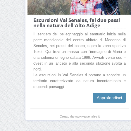
Escursioni Val Senales, fai due passi
nella natura dell'Alto Adige
Il sentiero del pellegrinaggio al santuario inizia nella
parte meridionale del centro abitato di Madonna di
Senales, nei pressi del bosco, sopra la zona sportiva
Texel. Qui trovi un masso con l'immagine di Maria e
una colonna di legno datata 1999. Avviati verso sud –
ovest in un lariceto e alla seconda stazione svolta a
nord.
Le escursioni in Val Senales ti portano a scoprire un
territorio caratterizzato da natura incontaminata e
stupendi paesaggi
Approfondisci
Creato da www.valsenales.it