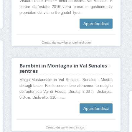
Visitate l'hotel Firn *** nella bellissima Val Senales: A
partire dall'estate 2016 verrà preso in gestione dai
proprietari del vicino Berghotel Tyrol.
Approfondisci
Creato da www.berghoteltyrol.com
Bambini in Montagna in Val Senales -
sentres
Malga Mastaunalm in Val Senales. Senales · Mostra
dettagli facile. Facile escursione attraverso le malghe
dell'autentica Val di Fossa. Durata: 2:30 h. Distanza:
6.8km. Dislivello: 310 m ...
Approfondisci
Creato da www.sentres.com