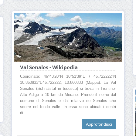
Val Senales - Wikipedia
Coordinate: 46°43′20″N 10°51′39″E / 46.722222°N
10.860833°E46.722222; 10.860833 (Mappa). La Val
Senales (Schnalstal in tedesco) si trova in Trentino-
Alto Adige a 10 km da Merano. Prende il nome dal
comune di Senales e dal relativo rio Senales che
scorre nel fondo valle. In essa sono ubicati i centri
di ...
Approfondisci