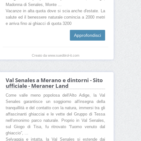
Madonna di Senales, Monte ...
Vacanze in alta quota dove si scia anche d'estate. La
salute ed il benessere naturale comincia a 2000 metri
e arriva fino ai ghiacci di quota 3200
Approfondisci
Creato da www.suedtirol-it.com
Val Senales a Merano e dintorni - Sito
ufficiale - Meraner Land
Come valle meno popolosa dell'Alto Adige, la Val
Senales garantisce un soggiorno all'insegna della
tranquillità e del contatto con la natura, immersi tra gli
affascinanti ghiacciai e le vette del Gruppo di Tessa
nell'omonimo parco naturale. Proprio in Val Senales,
sul Giogo di Tisa, fu ritrovato “l'uomo venuto dal
ghiaccio”, ...
Selvaggia e intatta, la Val Senales si estende dai