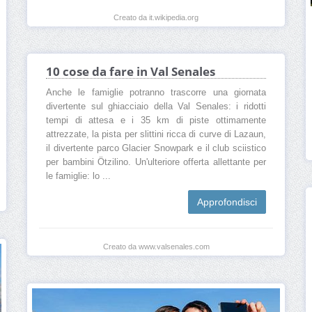
Creato da it.wikipedia.org
10 cose da fare in Val Senales
Anche le famiglie potranno trascorre una giornata
divertente sul ghiacciaio della Val Senales: i ridotti
tempi di attesa e i 35 km di piste ottimamente
attrezzate, la pista per slittini ricca di curve di Lazaun,
il divertente parco Glacier Snowpark e il club sciistico
per bambini Ötzilino. Un'ulteriore offerta allettante per
le famiglie: lo ...
Approfondisci
Creato da www.valsenales.com