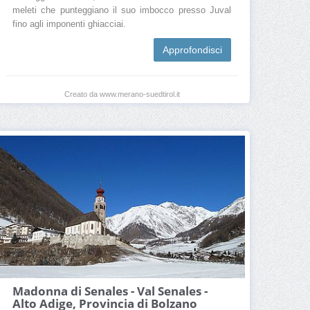
meleti che punteggiano il suo imbocco presso Juval
fino agli imponenti ghiacciai.
Approfondisci
Creato da www.merano-suedtirol.it
Madonna di Senales - Val Senales -
Alto Adige, Provincia di Bolzano