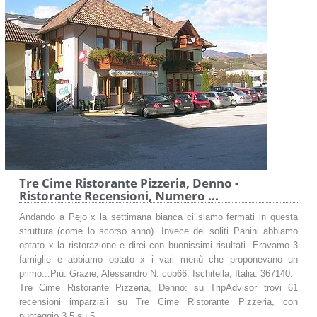
Tre Cime Ristorante Pizzeria, Denno -
Ristorante Recensioni, Numero ...
Andando a Pejo x la settimana bianca ci siamo fermati in questa
struttura (come lo scorso anno). Invece dei soliti Panini abbiamo
optato x la ristorazione e direi con buonissimi risultati. Eravamo 3
famiglie e abbiamo optato x i vari menù che proponevano un
primo...Più. Grazie, Alessandro N. cob66. Ischitella, Italia. 367140.
Tre Cime Ristorante Pizzeria, Denno: su TripAdvisor trovi 61
recensioni imparziali su Tre Cime Ristorante Pizzeria, con
punteggio 3,5 su 5.