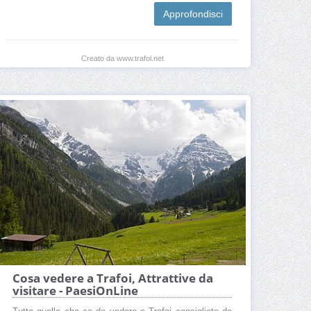
Approfondisci
Creato da www.trafoi.net
Cosa vedere a Trafoi, Attrattive da
visitare - PaesiOnLine