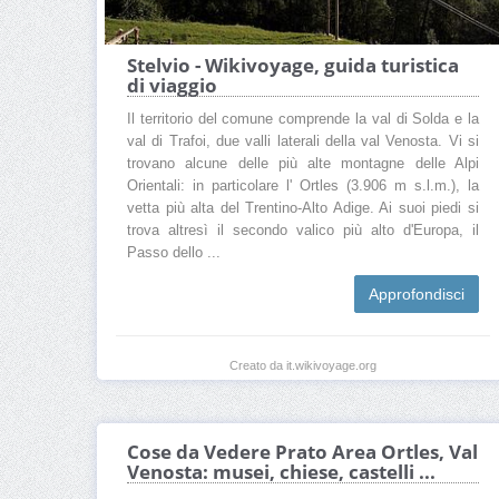
Stelvio - Wikivoyage, guida turistica
di viaggio
Il territorio del comune comprende la val di Solda e la
val di Trafoi, due valli laterali della val Venosta. Vi si
trovano alcune delle più alte montagne delle Alpi
Orientali: in particolare l' Ortles (3.906 m s.l.m.), la
vetta più alta del Trentino-Alto Adige. Ai suoi piedi si
trova altresì il secondo valico più alto d'Europa, il
Passo dello ...
Approfondisci
Creato da it.wikivoyage.org
Cose da Vedere Prato Area Ortles, Val
Venosta: musei, chiese, castelli ...