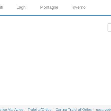
ti
Laghi
Montagne
Inverno
tico Alto Adige
Trafoi all'Ortles
Cartina Trafoi all'Ortles
cosa vede