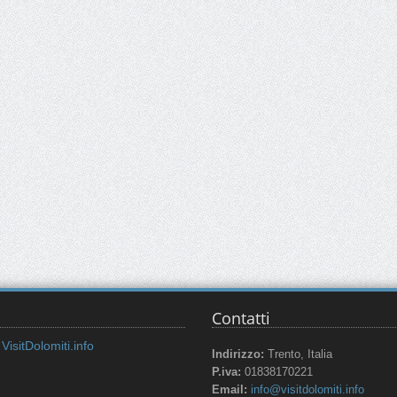
Contatti
VisitDolomiti.info
Indirizzo:
Trento, Italia
P.iva:
01838170221
Email:
info@visitdolomiti.info