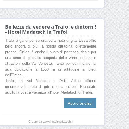
Bellezze da vedere a Trafoi e dintorni!
- Hotel Madatsch in Trafoi
Trafoi è già di per sè una vera meta di gita. Essa offre
però ancora di più: la nostra cittadina, direttamente
presso l'Ortles, è anche il punto di partenza ideale per
una serie di gite alla scoperta delle varie bellezze e
attrazioni della Val Venosta. Tanto per cominciare, la
sua ubicazione a 1560 m di altitudine ai piedi
dell'Ortles ...
Trafoi, la Val Venosta e l'Alto Adige offrono
innumerevoli mete di gite e di attrazioni. Prenotate
subito la vostra vacanza all'hotel Madatsch di Trafoi.
Approfondisci
Creato da www.hotelmadatsch.it