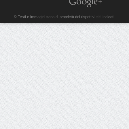
© Testi e immagini sono di proprietà dei rispettivi siti indicati.