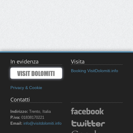
In evidenza
Visita
Booking VisitDolomiti.info
Privacy & Cookie
Contatti
Indirizzo:
Trento, Italia
P.iva:
01838170221
Email:
info@visitdolomiti.info