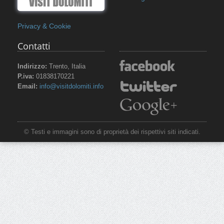
Privacy & Cookie
Contatti
Indirizzo:
Trento, Italia
P.iva:
01838170221
Email:
info@visitdolomiti.info
© Testi e immagini sono di proprietà dei rispettivi siti indicati.