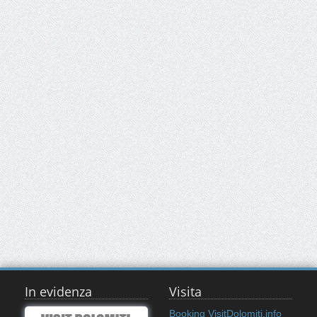
In evidenza
Visita
Booking VisitDolomiti.info