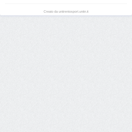
Creato da unitrentosport.unitn.it