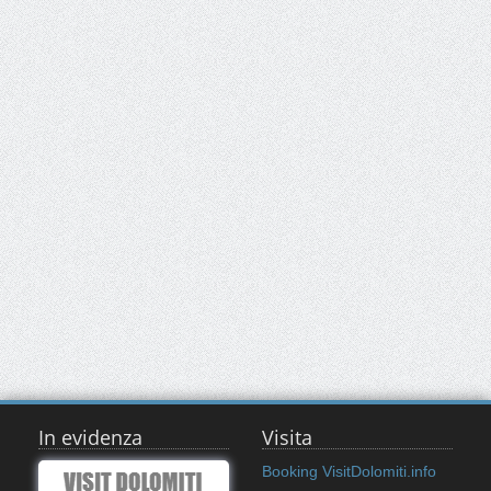
In evidenza
Visita
Booking VisitDolomiti.info