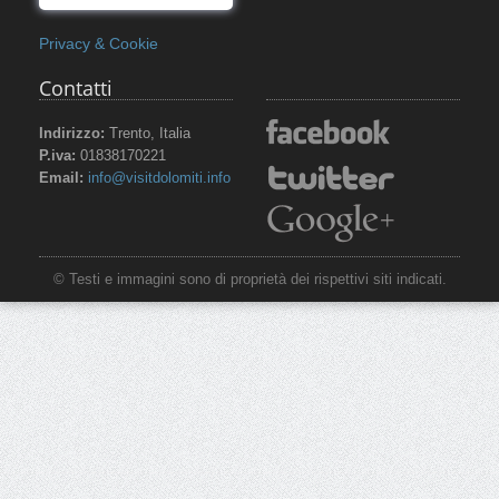
Privacy & Cookie
Contatti
Indirizzo:
Trento, Italia
P.iva:
01838170221
Email:
info@visitdolomiti.info
© Testi e immagini sono di proprietà dei rispettivi siti indicati.