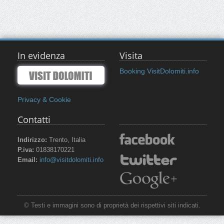
In evidenza
Visita
Booking VisitDolomiti.info
Privacy & Cookie
Contatti
Indirizzo:
Trento, Italia
P.iva:
01838170221
Email:
info@visitdolomiti.info
© Testi e immagini sono di proprietà dei rispettivi siti indicati.