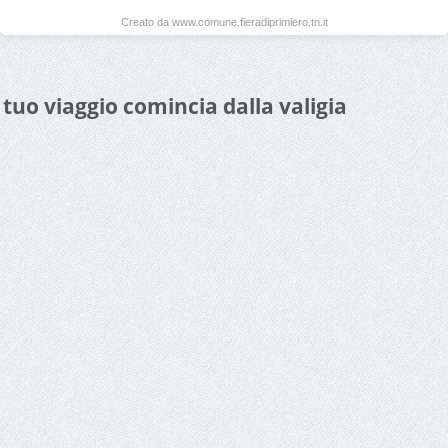
Creato da www.comune.fieradiprimiero.tn.it
l tuo viaggio comincia dalla valigia