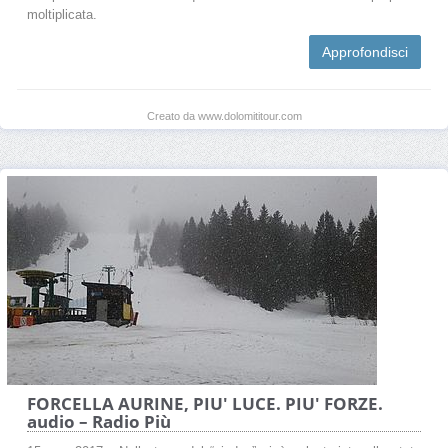
moltiplicata.
Approfondisci
Creato da www.dolomititour.com
FORCELLA AURINE, PIU' LUCE. PIU' FORZE.
audio – Radio Più