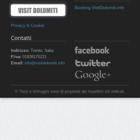
Booking VisitDolomiti.info
Privacy & Cookie
Contatti
Indirizzo:
Trento, Italia
P.iva:
01838170221
Email:
info@visitdolomiti.info
© Testi e immagini sono di proprietà dei rispettivi siti indicati.