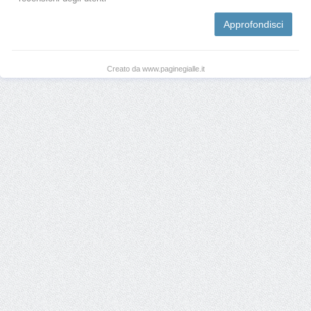
Approfondisci
Creato da www.paginegialle.it