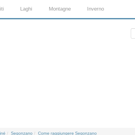
ti
Laghi
Montagne
Inverno
iné
Segonzano
Come raggiungere Segonzano