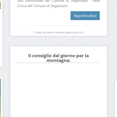
Sito istituzionale del Comune di Segonzano - Rete
Civica del Comune di Segonzano
Approfondisci
Creato da www.comune.segonzano.tn.it
Il consiglio del giorno per la
montagna: