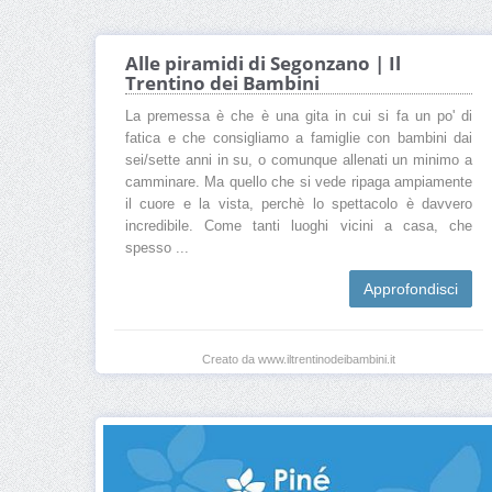
Alle piramidi di Segonzano | Il
Trentino dei Bambini
La premessa è che è una gita in cui si fa un po' di
fatica e che consigliamo a famiglie con bambini dai
sei/sette anni in su, o comunque allenati un minimo a
camminare. Ma quello che si vede ripaga ampiamente
il cuore e la vista, perchè lo spettacolo è davvero
incredibile. Come tanti luoghi vicini a casa, che
spesso ...
Approfondisci
Creato da www.iltrentinodeibambini.it