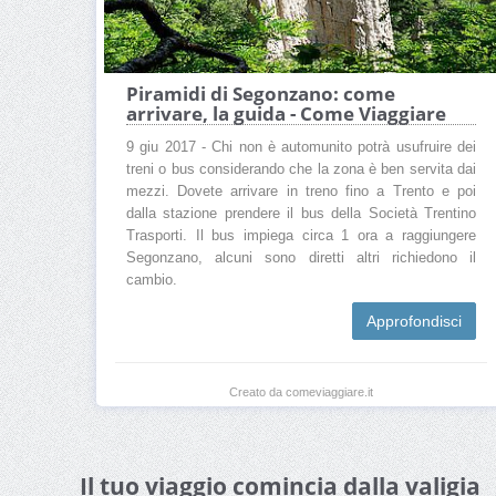
Piramidi di Segonzano: come
arrivare, la guida - Come Viaggiare
9 giu 2017 - Chi non è automunito potrà usufruire dei
treni o bus considerando che la zona è ben servita dai
mezzi. Dovete arrivare in treno fino a Trento e poi
dalla stazione prendere il bus della Società Trentino
Trasporti. Il bus impiega circa 1 ora a raggiungere
Segonzano, alcuni sono diretti altri richiedono il
cambio.
Approfondisci
Creato da comeviaggiare.it
Il tuo viaggio comincia dalla valigia