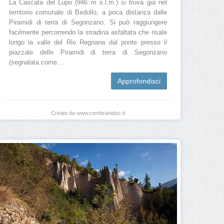
La Cascata del Lupo (946 m s.l.m.) si trova già nel
territorio comunale di Bedollo, a poca distanza dalle
Piramidi di terra di Segonzano. Si può raggiungere
facilmente percorrendo la stradina asfaltata che risale
lungo la valle del Rio Regnana dal ponte presso il
piazzale delle Piramidi di terra di Segonzano
(segnalata come ...
Approfondisci
Creato da www.cembranidoc.it