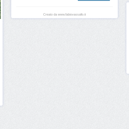
Creato da www.fabiovassallo.it