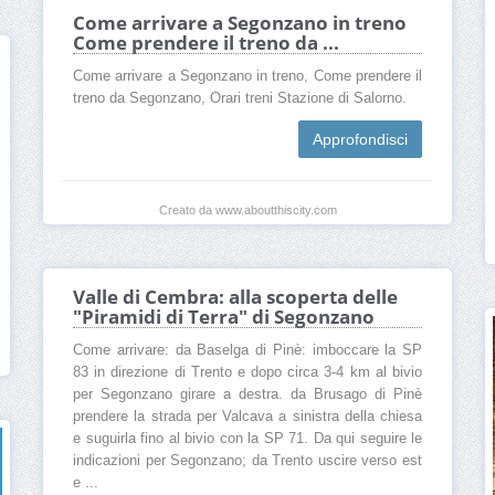
Come arrivare a Segonzano in treno
Come prendere il treno da ...
Come arrivare a Segonzano in treno, Come prendere il
treno da Segonzano, Orari treni Stazione di Salorno.
Approfondisci
Creato da www.aboutthiscity.com
Valle di Cembra: alla scoperta delle
"Piramidi di Terra" di Segonzano
Come arrivare: da Baselga di Pinè: imboccare la SP
83 in direzione di Trento e dopo circa 3-4 km al bivio
per Segonzano girare a destra. da Brusago di Pinè
prendere la strada per Valcava a sinistra della chiesa
e suguirla fino al bivio con la SP 71. Da qui seguire le
indicazioni per Segonzano; da Trento uscire verso est
e ...