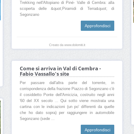
Trekking nell'Altopiano di Piné- Valle di Cembra: alla
scoperta delle &quot;Piramidi di Terra&quot; di
Segonzano
Approfondisci
Creato da www.dolomiti.it
Come si arriva in Val di Cembra -
Fabio Vassallo's site
Per passare dall'altra parte del torrente, in
corrispondenza della frazione Piazzo di Segonzano c'è
il cosiddetto Ponte dell'Amicizia, costruito negli anni
'60 del XX secolo ... Qui sotto viene mostrata una
cartina con le indicazioni (un po' differenti da quelle
che ho dato sopra) per raggiungere in automobile
Segonzano (sede ...
Approfondisci