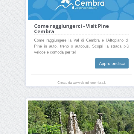
Come raggiungerci - Visit Pine
Cembra
Come raggiungere la Val di Cembra e l'Altopiano di
Piné in auto, treno o autobus. Scopri la strada più
veloce e comoda per te!
Approfondisci
Creato da www.visitpinecembra.it