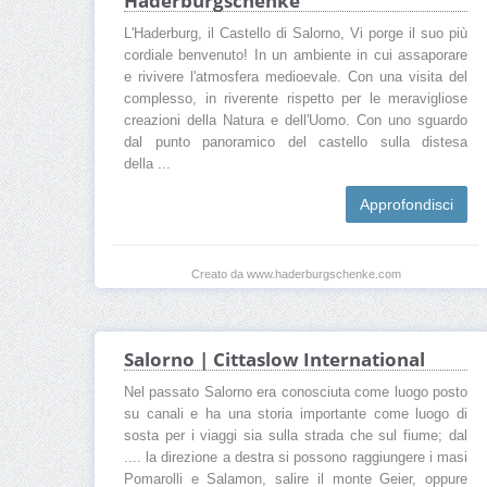
Haderburgschenke
L'Haderburg, il Castello di Salorno, Vi porge il suo più
cordiale benvenuto! In un ambiente in cui assaporare
e rivivere l'atmosfera medioevale. Con una visita del
complesso, in riverente rispetto per le meravigliose
creazioni della Natura e dell'Uomo. Con uno sguardo
dal punto panoramico del castello sulla distesa
della ...
Approfondisci
Creato da www.haderburgschenke.com
Salorno | Cittaslow International
Nel passato Salorno era conosciuta come luogo posto
su canali e ha una storia importante come luogo di
sosta per i viaggi sia sulla strada che sul fiume; dal
.... la direzione a destra si possono raggiungere i masi
Pomarolli e Salamon, salire il monte Geier, oppure