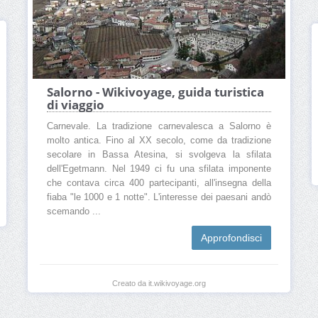
Salorno - Wikivoyage, guida turistica
di viaggio
Carnevale. La tradizione carnevalesca a Salorno è
molto antica. Fino al XX secolo, come da tradizione
secolare in Bassa Atesina, si svolgeva la sfilata
dell'Egetmann. Nel 1949 ci fu una sfilata imponente
che contava circa 400 partecipanti, all'insegna della
fiaba "le 1000 e 1 notte". L'interesse dei paesani andò
scemando ...
Approfondisci
Creato da it.wikivoyage.org