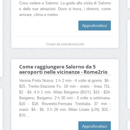
Cosa vedere a Salorno: La guida alla visita di Salorno
e delle sue attrazioni. Dove si trova, i dintorni, come
arrivare, clima e meteo.
Approfondisci
Creato da www.ilturista.info
Come raggiungere Salorno da 5
aeroporti nelle vicinanze - Rome2rio
Verona Porta Nuova. 1 h 2 min - 4 volte al giorno. $6 -
$25. Trento-Stazione Fs. 19 min - orario - linea 751.
$2 - $4. 4 h 1 min. Milan Bergamo (BGY). $15 - $24.
Bergamo, Bergamo. 2 h 30 min - 5 volte a settimana.
$10 - $18. Rovereto-Fermata Trenitalia. 37 min -
orario. $4 - $6. 3 h 29 min. Milan Linate (LIN). $32 -
$70 ...
Approfondisci