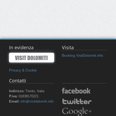
In evidenza
Visita
Booking VisitDolomiti.info
Privacy & Cookie
Contatti
Indirizzo:
Trento, Italia
P.iva:
01838170221
Email:
info@visitdolomiti.info