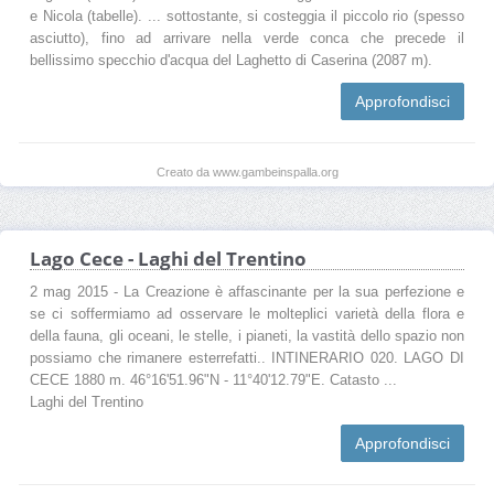
e Nicola (tabelle). ... sottostante, si costeggia il piccolo rio (spesso
asciutto), fino ad arrivare nella verde conca che precede il
bellissimo specchio d'acqua del Laghetto di Caserina (2087 m).
Approfondisci
Creato da www.gambeinspalla.org
Lago Cece - Laghi del Trentino
2 mag 2015 - La Creazione è affascinante per la sua perfezione e
se ci soffermiamo ad osservare le molteplici varietà della flora e
della fauna, gli oceani, le stelle, i pianeti, la vastità dello spazio non
possiamo che rimanere esterrefatti.. INTINERARIO 020. LAGO DI
CECE 1880 m. 46°16'51.96"N - 11°40'12.79"E. Catasto ...
Laghi del Trentino
Approfondisci