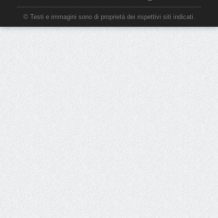
© Testi e immagini sono di proprietà dei rispettivi siti indicati.