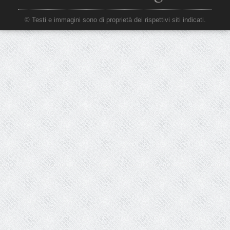
© Testi e immagini sono di proprietà dei rispettivi siti indicati.