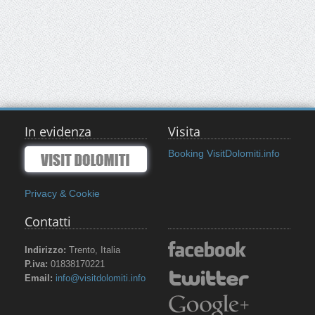
In evidenza
Visita
Booking VisitDolomiti.info
Privacy & Cookie
Contatti
Indirizzo:
Trento, Italia
P.iva:
01838170221
Email:
info@visitdolomiti.info