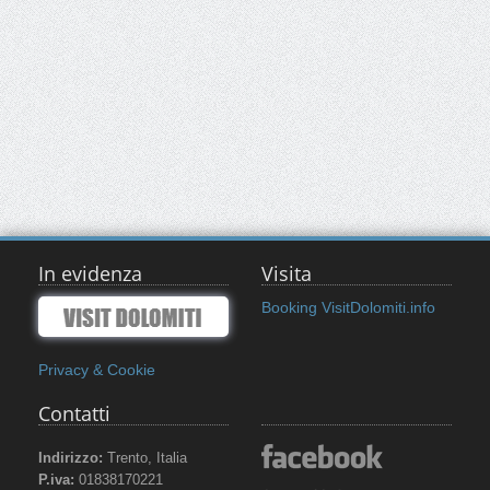
In evidenza
Visita
Booking VisitDolomiti.info
Privacy & Cookie
Contatti
Indirizzo:
Trento, Italia
P.iva:
01838170221